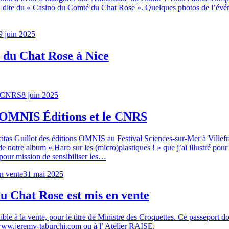
e, dite du « Casino du Comté du Chat Rose ». Quelques photos de l’événem
9 juin 2025
du Chat Rose à Nice
8 juin 2025
c OMNIS Éditions et le CNRS
licitas Guillot des éditions OMNIS au Festival Sciences-sur-Mer à Villef
de notre album « Haro sur les (micro)plastiques ! » que j’ai illustré pour 
our mission de sensibiliser les…
31 mai 2025
u Chat Rose est mis en vente
e à la vente, pour le titre de Ministre des Croquettes. Ce passeport do
e www.jeremy-taburchi.com ou à l’ Atelier RAISE.