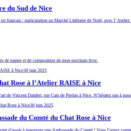
re du Sud de Nice
en français : participation au Marché Littéraire de Noël, avec l’ Atelie
oix de papier et de composition de mon prochain livre.
30 juin 2025
at Rose à l’Atelier RAISE à Nice
rt de Vincent Daideri, rue Cais de Pierlas à Nice. N’hésitez pas à passer 
30 juin 2025
bassade du Comté du Chat Rose à Nice
nt d’avoir à inaugurer une Ambassade du Comté ! Vous l’aurez compris