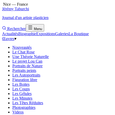
Nice — France
Jérémy Taburchi
Journal d'un artiste plasticien
Rechercher
Menu
Actualités
Biographie
Expositions
Galeries
La Boutique
Œuvres
▾
Nouveautés
Le Chat Rose
Une Théorie Naturelle
Le projet Lou Can
Portraits de Nature
Portraits peints
Les Autoportraits
Figuration libre
Les Boites
Les Coups
Les Gélules
Les Minutes
Les Têtes Réduites
Photographies
Videos