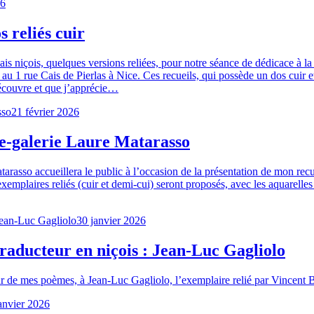
26
 reliés cuir
s niçois, quelques versions reliées, pour notre séance de dédicace à la
 au 1 rue Cais de Pierlas à Nice. Ces recueils, qui possède un dos cuir e
 découvre et que j’apprécie…
21 février 2026
ie-galerie Laure Matarasso
atarasso accueillera le public à l’occasion de la présentation de mon r
emplaires reliés (cuir et demi-cui) seront proposés, avec les aquarelles
30 janvier 2026
traducteur en niçois : Jean-Luc Gagliolo
ur de mes poèmes, à Jean-Luc Gagliolo, l’exemplaire relié par Vincent Bo
anvier 2026