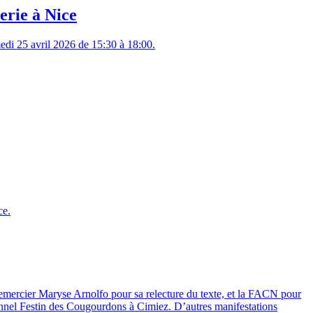
erie à Nice
medi 25 avril 2026 de 15:30 à 18:00.
ce.
remercier Maryse Arnolfo pour sa relecture du texte, et la FACN pour
ditionnel Festin des Cougourdons à Cimiez. D’autres manifestations