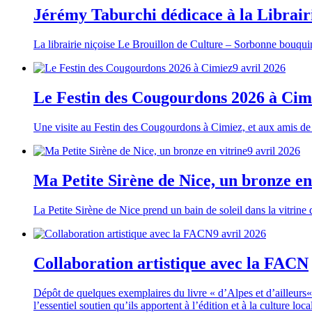
Jérémy Taburchi dédicace à la Librair
La librairie niçoise Le Brouillon de Culture – Sorbonne bouquin
9 avril 2026
Le Festin des Cougourdons 2026 à Cim
Une visite au Festin des Cougourdons à Cimiez, et aux amis de
9 avril 2026
Ma Petite Sirène de Nice, un bronze en
La Petite Sirène de Nice prend un bain de soleil dans la vitrine
9 avril 2026
Collaboration artistique avec la FACN
Dépôt de quelques exemplaires du livre « d’Alpes et d’ailleurs
l’essentiel soutien qu’ils apportent à l’édition et à la culture 