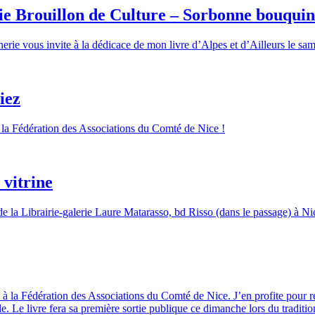
ie Brouillon de Culture – Sorbonne bouquin
erie vous invite à la dédicace de mon livre d’Alpes et d’Ailleurs le sa
iez
 la Fédération des Associations du Comté de Nice !
 vitrine
 de la Librairie-galerie Laure Matarasso, bd Risso (dans le passage) à Ni
« à la Fédération des Associations du Comté de Nice. J’en profite pour 
locale. Le livre fera sa première sortie publique ce dimanche lors du tra