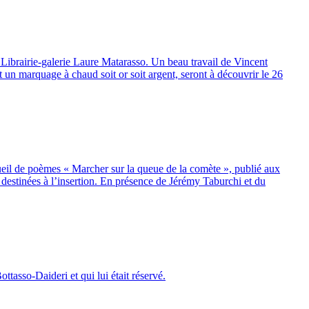
 Librairie-galerie Laure Matarasso. Un beau travail de Vincent
t un marquage à chaud soit or soit argent, seront à découvrir le 26
ecueil de poèmes « Marcher sur la queue de la comète », publié aux
 destinées à l’insertion. En présence de Jérémy Taburchi et du
ttasso-Daideri et qui lui était réservé.