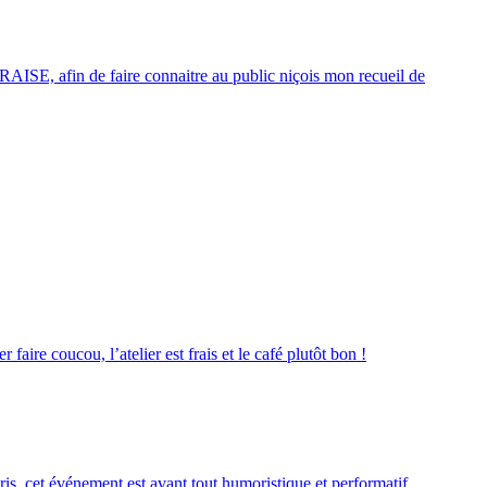
r RAISE, afin de faire connaitre au public niçois mon recueil de
faire coucou, l’atelier est frais et le café plutôt bon !
, cet événement est avant tout humoristique et performatif.