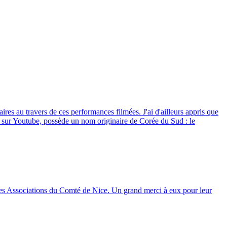
ires au travers de ces performances filmées. J'ai d'ailleurs appris que
s sur Youtube, possède un nom originaire de Corée du Sud : le
on des Associations du Comté de Nice. Un grand merci à eux pour leur