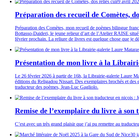
9 avril 20
Préparation des recueil de Comètes, dos
Préparation des Comètes, mon recueil de poèmes bilingue françai
Bottasso-Daideri, le jeune relieur d’art de l’Atelier RAISE situé
février prochain. La reliure de livres est quelque chose que je
Présentation de mon livre à la Librair
Le 26 février 2026 à partir de 16h, la Librairie-galerie Laure M
éditions du Religadou Nissart. Des exemplaires brochés et des ex
traducteur des poèmes, Jean-Luc Gagliolo.
Remise de l’exemplaire du livre à son 
C’est avec un très grand plaisir que j’ai pu remettre au traducte
30 j