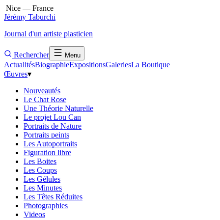
Nice — France
Jérémy Taburchi
Journal d'un artiste plasticien
Rechercher
Menu
Actualités
Biographie
Expositions
Galeries
La Boutique
Œuvres
▾
Nouveautés
Le Chat Rose
Une Théorie Naturelle
Le projet Lou Can
Portraits de Nature
Portraits peints
Les Autoportraits
Figuration libre
Les Boites
Les Coups
Les Gélules
Les Minutes
Les Têtes Réduites
Photographies
Videos