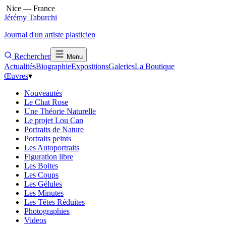
Nice — France
Jérémy Taburchi
Journal d'un artiste plasticien
Rechercher
Menu
Actualités
Biographie
Expositions
Galeries
La Boutique
Œuvres
▾
Nouveautés
Le Chat Rose
Une Théorie Naturelle
Le projet Lou Can
Portraits de Nature
Portraits peints
Les Autoportraits
Figuration libre
Les Boites
Les Coups
Les Gélules
Les Minutes
Les Têtes Réduites
Photographies
Videos