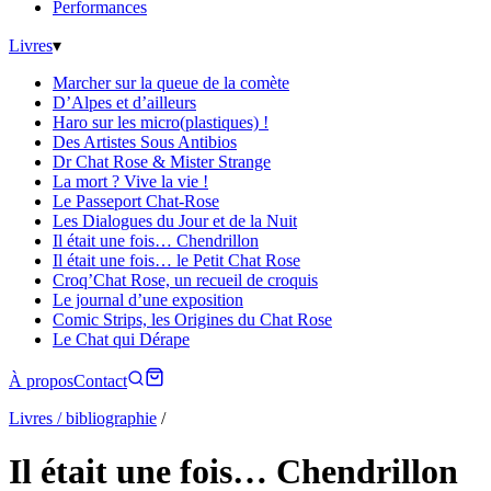
Performances
Livres
▾
Marcher sur la queue de la comète
D’Alpes et d’ailleurs
Haro sur les micro(plastiques) !
Des Artistes Sous Antibios
Dr Chat Rose & Mister Strange
La mort ? Vive la vie !
Le Passeport Chat-Rose
Les Dialogues du Jour et de la Nuit
Il était une fois… Chendrillon
Il était une fois… le Petit Chat Rose
Croq’Chat Rose, un recueil de croquis
Le journal d’une exposition
Comic Strips, les Origines du Chat Rose
Le Chat qui Dérape
À propos
Contact
Livres / bibliographie
/
Il était une fois… Chendrillon