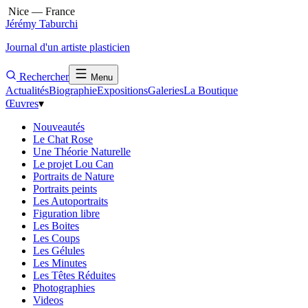
Nice — France
Jérémy Taburchi
Journal d'un artiste plasticien
Rechercher
Menu
Actualités
Biographie
Expositions
Galeries
La Boutique
Œuvres
▾
Nouveautés
Le Chat Rose
Une Théorie Naturelle
Le projet Lou Can
Portraits de Nature
Portraits peints
Les Autoportraits
Figuration libre
Les Boites
Les Coups
Les Gélules
Les Minutes
Les Têtes Réduites
Photographies
Videos