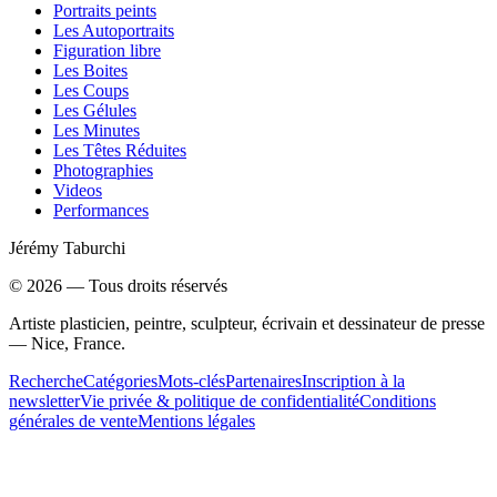
Portraits peints
Les Autoportraits
Figuration libre
Les Boites
Les Coups
Les Gélules
Les Minutes
Les Têtes Réduites
Photographies
Videos
Performances
Jérémy Taburchi
©
2026
— Tous droits réservés
Artiste plasticien, peintre, sculpteur, écrivain et dessinateur de presse
— Nice, France.
Recherche
Catégories
Mots-clés
Partenaires
Inscription à la
newsletter
Vie privée & politique de confidentialité
Conditions
générales de vente
Mentions légales