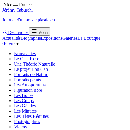
Nice — France
Jérémy Taburchi
Journal d'un artiste plasticien
Rechercher
Menu
Actualités
Biographie
Expositions
Galeries
La Boutique
Œuvres
▾
Nouveautés
Le Chat Rose
Une Théorie Naturelle
Le projet Lou Can
Portraits de Nature
Portraits peints
Les Autoportraits
Figuration libre
Les Boites
Les Coups
Les Gélules
Les Minutes
Les Têtes Réduites
Photographies
Videos