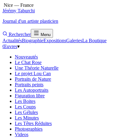
Nice — France
Jérémy Taburchi
Journal d'un artiste plasticien
Rechercher
Menu
Actualités
Biographie
Expositions
Galeries
La Boutique
Œuvres
▾
Nouveautés
Le Chat Rose
Une Théorie Naturelle
Le projet Lou Can
Portraits de Nature
Portraits peints
Les Autoportraits
Figuration libre
Les Boites
Les Coups
Les Gélules
Les Minutes
Les Têtes Réduites
Photographies
Videos