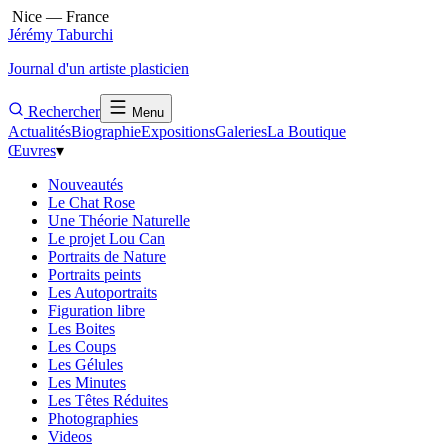
Nice — France
Jérémy Taburchi
Journal d'un artiste plasticien
Rechercher
Menu
Actualités
Biographie
Expositions
Galeries
La Boutique
Œuvres
▾
Nouveautés
Le Chat Rose
Une Théorie Naturelle
Le projet Lou Can
Portraits de Nature
Portraits peints
Les Autoportraits
Figuration libre
Les Boites
Les Coups
Les Gélules
Les Minutes
Les Têtes Réduites
Photographies
Videos