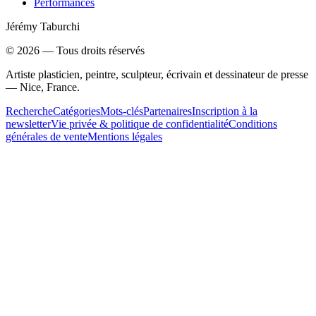
Performances
Jérémy Taburchi
©
2026
— Tous droits réservés
Artiste plasticien, peintre, sculpteur, écrivain et dessinateur de presse
— Nice, France.
Recherche
Catégories
Mots-clés
Partenaires
Inscription à la
newsletter
Vie privée & politique de confidentialité
Conditions
générales de vente
Mentions légales