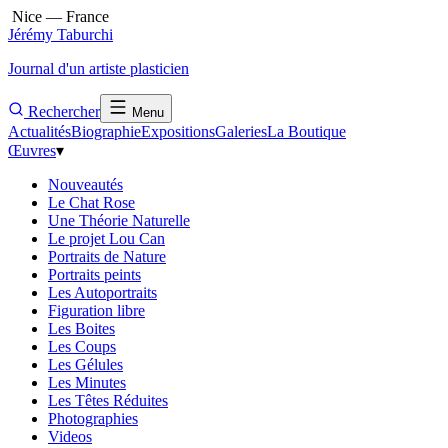
Nice — France
Jérémy Taburchi
Journal d'un artiste plasticien
Rechercher
Menu
Actualités
Biographie
Expositions
Galeries
La Boutique
Œuvres
▾
Nouveautés
Le Chat Rose
Une Théorie Naturelle
Le projet Lou Can
Portraits de Nature
Portraits peints
Les Autoportraits
Figuration libre
Les Boites
Les Coups
Les Gélules
Les Minutes
Les Têtes Réduites
Photographies
Videos