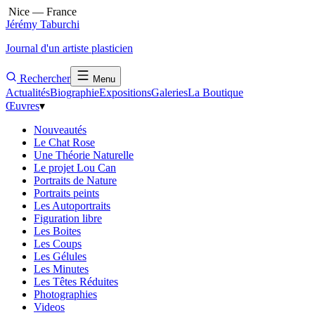
Nice — France
Jérémy Taburchi
Journal d'un artiste plasticien
Rechercher
Menu
Actualités
Biographie
Expositions
Galeries
La Boutique
Œuvres
▾
Nouveautés
Le Chat Rose
Une Théorie Naturelle
Le projet Lou Can
Portraits de Nature
Portraits peints
Les Autoportraits
Figuration libre
Les Boites
Les Coups
Les Gélules
Les Minutes
Les Têtes Réduites
Photographies
Videos