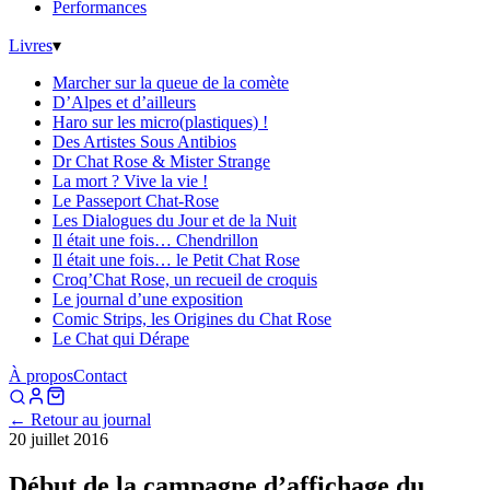
Performances
Livres
▾
Marcher sur la queue de la comète
D’Alpes et d’ailleurs
Haro sur les micro(plastiques) !
Des Artistes Sous Antibios
Dr Chat Rose & Mister Strange
La mort ? Vive la vie !
Le Passeport Chat-Rose
Les Dialogues du Jour et de la Nuit
Il était une fois… Chendrillon
Il était une fois… le Petit Chat Rose
Croq’Chat Rose, un recueil de croquis
Le journal d’une exposition
Comic Strips, les Origines du Chat Rose
Le Chat qui Dérape
À propos
Contact
← Retour au journal
20 juillet 2016
Début de la campagne d’affichage du