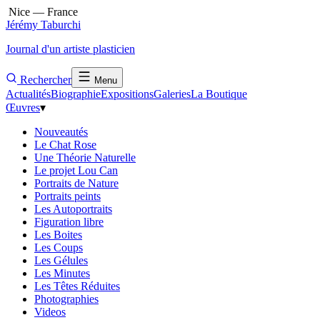
Nice — France
Jérémy Taburchi
Journal d'un artiste plasticien
Rechercher
Menu
Actualités
Biographie
Expositions
Galeries
La Boutique
Œuvres
▾
Nouveautés
Le Chat Rose
Une Théorie Naturelle
Le projet Lou Can
Portraits de Nature
Portraits peints
Les Autoportraits
Figuration libre
Les Boites
Les Coups
Les Gélules
Les Minutes
Les Têtes Réduites
Photographies
Videos