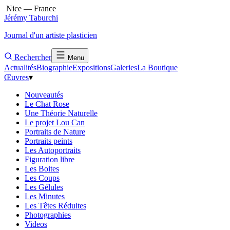
Nice — France
Jérémy Taburchi
Journal d'un artiste plasticien
Rechercher
Menu
Actualités
Biographie
Expositions
Galeries
La Boutique
Œuvres
▾
Nouveautés
Le Chat Rose
Une Théorie Naturelle
Le projet Lou Can
Portraits de Nature
Portraits peints
Les Autoportraits
Figuration libre
Les Boites
Les Coups
Les Gélules
Les Minutes
Les Têtes Réduites
Photographies
Videos