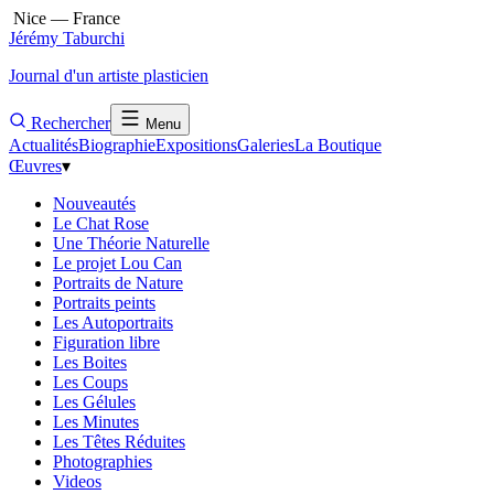
Nice — France
Jérémy Taburchi
Journal d'un artiste plasticien
Rechercher
Menu
Actualités
Biographie
Expositions
Galeries
La Boutique
Œuvres
▾
Nouveautés
Le Chat Rose
Une Théorie Naturelle
Le projet Lou Can
Portraits de Nature
Portraits peints
Les Autoportraits
Figuration libre
Les Boites
Les Coups
Les Gélules
Les Minutes
Les Têtes Réduites
Photographies
Videos