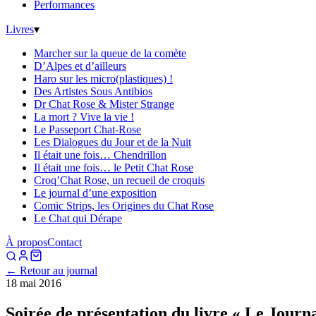
Performances
Livres
▾
Marcher sur la queue de la comète
D’Alpes et d’ailleurs
Haro sur les micro(plastiques) !
Des Artistes Sous Antibios
Dr Chat Rose & Mister Strange
La mort ? Vive la vie !
Le Passeport Chat-Rose
Les Dialogues du Jour et de la Nuit
Il était une fois… Chendrillon
Il était une fois… le Petit Chat Rose
Croq’Chat Rose, un recueil de croquis
Le journal d’une exposition
Comic Strips, les Origines du Chat Rose
Le Chat qui Dérape
À propos
Contact
← Retour au journal
18 mai 2016
Soirée de présentation du livre « Le Journ