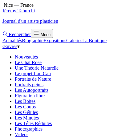
Nice — France
Jérémy Taburchi
Journal d'un artiste plasticien
Rechercher
Menu
Actualités
Biographie
Expositions
Galeries
La Boutique
Œuvres
▾
Nouveautés
Le Chat Rose
Une Théorie Naturelle
Le projet Lou Can
Portraits de Nature
Portraits peints
Les Autoportraits
Figuration libre
Les Boites
Les Coups
Les Gélules
Les Minutes
Les Têtes Réduites
Photographies
Videos