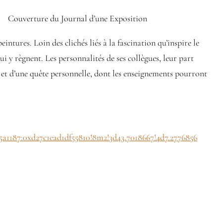
Couverture du Journal d’une Exposition
eintures. Loin des clichés liés à la fascination qu’inspire le
 y règnent. Les personnalités de ses collègues, leur part
ue et d’une quête personnelle, dont les enseignements pourront
5a1187:0xd27c1ead1df55810!8m2!3d43.7018667!4d7.2776856