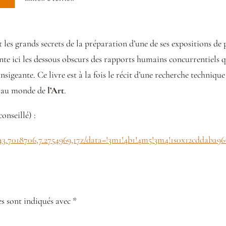
t les grands secrets de la préparation d’une de ses expositions de p
te ici les dessous obscurs des rapports humains concurrentiels qui
nsigeante. Ce livre est à la fois le récit d’une recherche techniq
in au monde de
l’Art
.
nseillé) :
3.7018706,7.2754969,17z/data=!3m1!4b1!4m5!3m4!1s0x12cddaba96
s sont indiqués avec *