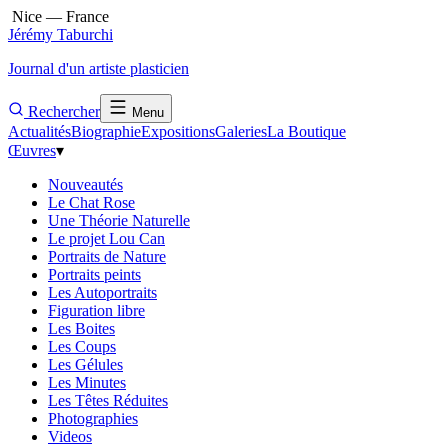
Nice — France
Jérémy Taburchi
Journal d'un artiste plasticien
Rechercher
Menu
Actualités
Biographie
Expositions
Galeries
La Boutique
Œuvres
▾
Nouveautés
Le Chat Rose
Une Théorie Naturelle
Le projet Lou Can
Portraits de Nature
Portraits peints
Les Autoportraits
Figuration libre
Les Boites
Les Coups
Les Gélules
Les Minutes
Les Têtes Réduites
Photographies
Videos