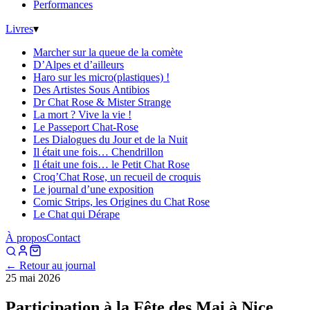
Performances
Livres
▾
Marcher sur la queue de la comète
D’Alpes et d’ailleurs
Haro sur les micro(plastiques) !
Des Artistes Sous Antibios
Dr Chat Rose & Mister Strange
La mort ? Vive la vie !
Le Passeport Chat-Rose
Les Dialogues du Jour et de la Nuit
Il était une fois… Chendrillon
Il était une fois… le Petit Chat Rose
Croq’Chat Rose, un recueil de croquis
Le journal d’une exposition
Comic Strips, les Origines du Chat Rose
Le Chat qui Dérape
À propos
Contact
← Retour au journal
25 mai 2026
Participation à la Fête des Mai à Nice