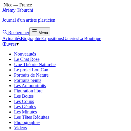
Nice — France
Jérémy Taburchi
Journal d'un artiste plasticien
Rechercher
Menu
Actualités
Biographie
Expositions
Galeries
La Boutique
Œuvres
▾
Nouveautés
Le Chat Rose
Une Théorie Naturelle
Le projet Lou Can
Portraits de Nature
Portraits peints
Les Autoportraits
Figuration libre
Les Boites
Les Coups
Les Gélules
Les Minutes
Les Têtes Réduites
Photographies
Videos