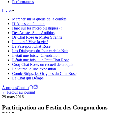
Performances
Livres
▾
Marcher sur la queue de la comète
D’Alpes et d’ailleurs
Haro sur les micro(plastiques) !
Des Artistes Sous Antibios
Dr Chat Rose & Mister Strange
La mort ? Vive la vie !
Le Passeport Chat-Rose
Les Dialogues du Jour et de la Nuit
Il était une fois… Chendrillon
Il était une fois… le Petit Chat Rose
Croq’Chat Rose, un recueil de croquis
Le journal d’une exposition
Comic Strips, les Origines du Chat Rose
Le Chat qui Dérape
À propos
Contact
← Retour au journal
29 mars 2016
Participation au Festin des Cougourdons