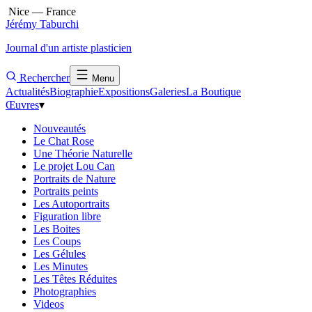
Nice — France
Jérémy Taburchi
Journal d'un artiste plasticien
Rechercher
Menu
Actualités
Biographie
Expositions
Galeries
La Boutique
Œuvres
▾
Nouveautés
Le Chat Rose
Une Théorie Naturelle
Le projet Lou Can
Portraits de Nature
Portraits peints
Les Autoportraits
Figuration libre
Les Boites
Les Coups
Les Gélules
Les Minutes
Les Têtes Réduites
Photographies
Videos