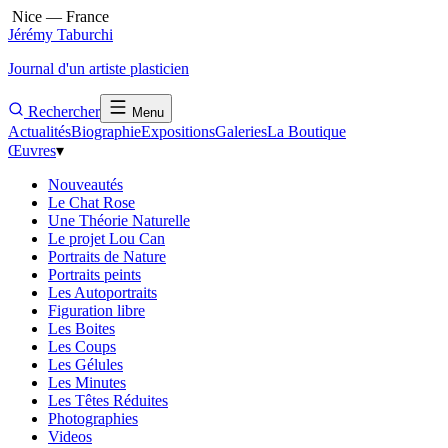
Nice — France
Jérémy Taburchi
Journal d'un artiste plasticien
Rechercher
Menu
Actualités
Biographie
Expositions
Galeries
La Boutique
Œuvres
▾
Nouveautés
Le Chat Rose
Une Théorie Naturelle
Le projet Lou Can
Portraits de Nature
Portraits peints
Les Autoportraits
Figuration libre
Les Boites
Les Coups
Les Gélules
Les Minutes
Les Têtes Réduites
Photographies
Videos