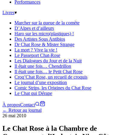
Performances
Livres
▾
Marcher sur la queue de la comète
D’Alpes et d’ailleurs
Haro sur les micro(plastiques) !
Des Artistes Sous Antibios
Dr Chat Rose & Mister Strange
La mort ? Vive la vie !
Le Passeport Chat-Rose
Les Dialogues du Jour et de la Nuit
Il était une fois… Chendrillon
Il était une fois… le Petit Chat Rose
Croq’Chat Rose, un recueil de croquis
Le journal d’une exposition
Comic Strips, les Origines du Chat Rose
Le Chat qui Dérape
À propos
Contact
← Retour au journal
26 mai 2010
Le Chat Rose à la Chambre de