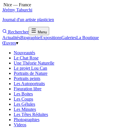
Nice — France
Jérémy Taburchi
Journal d'un artiste plasticien
Rechercher
Menu
Actualités
Biographie
Expositions
Galeries
La Boutique
Œuvres
▾
Nouveautés
Le Chat Rose
Une Théorie Naturelle
Le projet Lou Can
Portraits de Nature
Portraits peints
Les Autoportraits
Figuration libre
Les Boites
Les Coups
Les Gélules
Les Minutes
Les Têtes Réduites
Photographies
Videos