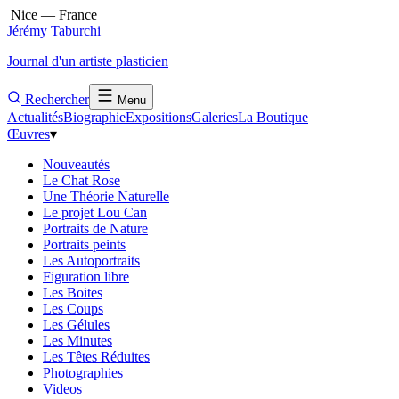
Nice — France
Jérémy Taburchi
Journal d'un artiste plasticien
Rechercher
Menu
Actualités
Biographie
Expositions
Galeries
La Boutique
Œuvres
▾
Nouveautés
Le Chat Rose
Une Théorie Naturelle
Le projet Lou Can
Portraits de Nature
Portraits peints
Les Autoportraits
Figuration libre
Les Boites
Les Coups
Les Gélules
Les Minutes
Les Têtes Réduites
Photographies
Videos