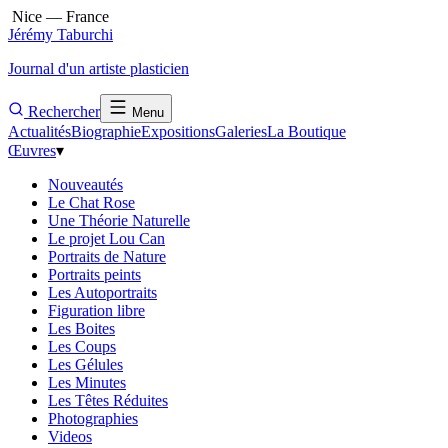
Nice — France
Jérémy Taburchi
Journal d'un artiste plasticien
Rechercher
Menu
Actualités
Biographie
Expositions
Galeries
La Boutique
Œuvres
▾
Nouveautés
Le Chat Rose
Une Théorie Naturelle
Le projet Lou Can
Portraits de Nature
Portraits peints
Les Autoportraits
Figuration libre
Les Boites
Les Coups
Les Gélules
Les Minutes
Les Têtes Réduites
Photographies
Videos