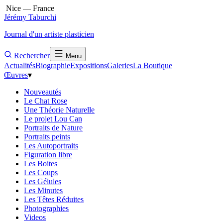
Nice — France
Jérémy Taburchi
Journal d'un artiste plasticien
Rechercher
Menu
Actualités
Biographie
Expositions
Galeries
La Boutique
Œuvres
▾
Nouveautés
Le Chat Rose
Une Théorie Naturelle
Le projet Lou Can
Portraits de Nature
Portraits peints
Les Autoportraits
Figuration libre
Les Boites
Les Coups
Les Gélules
Les Minutes
Les Têtes Réduites
Photographies
Videos