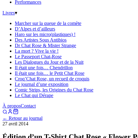
Performances
Livres
▾
Marcher sur la queue de la comète
D’Alpes et d’ailleurs
Haro sur les micro(plastiques) !
Des Artistes Sous Antibios
Dr Chat Rose & Mister Strange
La mort ? Vive la vie !
Le Passeport Chat-Rose
Les Dialogues du Jour et de la Nuit
Il était une fois… Chendrillon
Il était une fois… le Petit Chat Rose
Croq’Chat Rose, un recueil de croquis
Le journal d’une exposition
Comic Strips, les Origines du Chat Rose
Le Chat qui Dérape
À propos
Contact
← Retour au journal
27 avril 2014
Édition d’un T-Shirt Chat Rose « Flower 