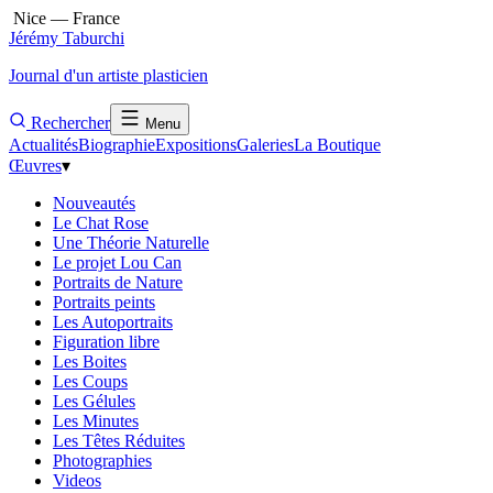
Nice — France
Jérémy Taburchi
Journal d'un artiste plasticien
Rechercher
Menu
Actualités
Biographie
Expositions
Galeries
La Boutique
Œuvres
▾
Nouveautés
Le Chat Rose
Une Théorie Naturelle
Le projet Lou Can
Portraits de Nature
Portraits peints
Les Autoportraits
Figuration libre
Les Boites
Les Coups
Les Gélules
Les Minutes
Les Têtes Réduites
Photographies
Videos