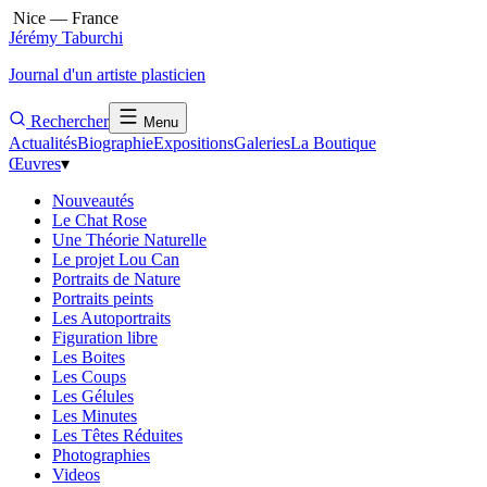
Nice — France
Jérémy Taburchi
Journal d'un artiste plasticien
Rechercher
Menu
Actualités
Biographie
Expositions
Galeries
La Boutique
Œuvres
▾
Nouveautés
Le Chat Rose
Une Théorie Naturelle
Le projet Lou Can
Portraits de Nature
Portraits peints
Les Autoportraits
Figuration libre
Les Boites
Les Coups
Les Gélules
Les Minutes
Les Têtes Réduites
Photographies
Videos