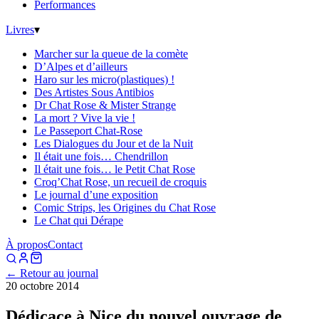
Performances
Livres
▾
Marcher sur la queue de la comète
D’Alpes et d’ailleurs
Haro sur les micro(plastiques) !
Des Artistes Sous Antibios
Dr Chat Rose & Mister Strange
La mort ? Vive la vie !
Le Passeport Chat-Rose
Les Dialogues du Jour et de la Nuit
Il était une fois… Chendrillon
Il était une fois… le Petit Chat Rose
Croq’Chat Rose, un recueil de croquis
Le journal d’une exposition
Comic Strips, les Origines du Chat Rose
Le Chat qui Dérape
À propos
Contact
← Retour au journal
20 octobre 2014
Dédicace à Nice du nouvel ouvrage de