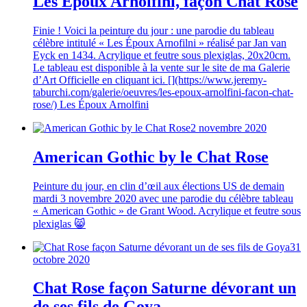
Les Époux Arnolfini, façon Chat Rose
Finie ! Voici la peinture du jour : une parodie du tableau
célèbre intitulé « Les Époux Arnofilni » réalisé par Jan van
Eyck en 1434. Acrylique et feutre sous plexiglas, 20x20cm.
Le tableau est disponible à la vente sur le site de ma Galerie
d’Art Officielle en cliquant ici. [](https://www.jeremy-
taburchi.com/galerie/oeuvres/les-epoux-arnolfini-facon-chat-
rose/) Les Époux Arnolfini
2 novembre 2020
American Gothic by le Chat Rose
Peinture du jour, en clin d’œil aux élections US de demain
mardi 3 novembre 2020 avec une parodie du célèbre tableau
« American Gothic » de Grant Wood. Acrylique et feutre sous
plexiglas 😸
31
octobre 2020
Chat Rose façon Saturne dévorant un
de ses fils de Goya