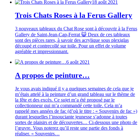
18 août 2021
Trois Chats Roses à la Ferus Gallery
3 nouveaux tableaux du Chat Rose sont à découvrir à la Ferus
Gallery de Saint-Jean-Cap-Ferrat 😺 Deux de ces tableaux
sont des pièces rares, à savoir des acrylique sous plexiglas
découpé et contrecollé sur toile. Pour un effet de volume
agréable et impressionnant.
6 août 2021
A propos de peinture…
Je vous avais indiqué il y a quelques semaines de cela que je
m’étais attelé à la peinture d’un grand tableau sur le thème de
la fête et des excès. Ce sujet m’a été proposé par le
collectionneur qui m’a commandé cette toile. Cela m’a
rappelé mes années de fac (d’où le titre : « Souvenirs de fac »)
durant lesquelles l’insouciante jeunesse s’adonne à toutes
sortes de plaisirs et de découvertes… Ci-dessous une photo de
l’œuvre. Vous noterez qu’il reste une partie des fonds à
réaliser. « Souvenirs…