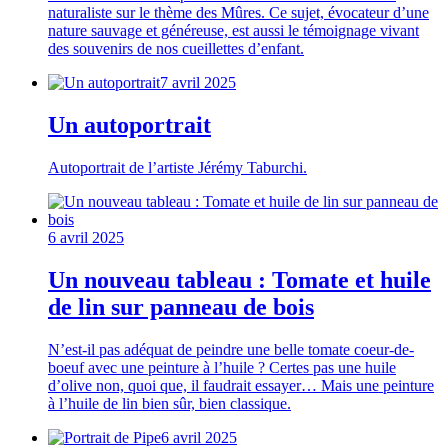
naturaliste sur le thème des Mûres. Ce sujet, évocateur d’une
nature sauvage et généreuse, est aussi le témoignage vivant
des souvenirs de nos cueillettes d’enfant.
7 avril 2025
Un autoportrait
Autoportrait de l’artiste Jérémy Taburchi.
6 avril 2025
Un nouveau tableau : Tomate et huile
de lin sur panneau de bois
N’est-il pas adéquat de peindre une belle tomate coeur-de-
boeuf avec une peinture à l’huile ? Certes pas une huile
d’olive non, quoi que, il faudrait essayer… Mais une peinture
à l’huile de lin bien sûr, bien classique.
6 avril 2025