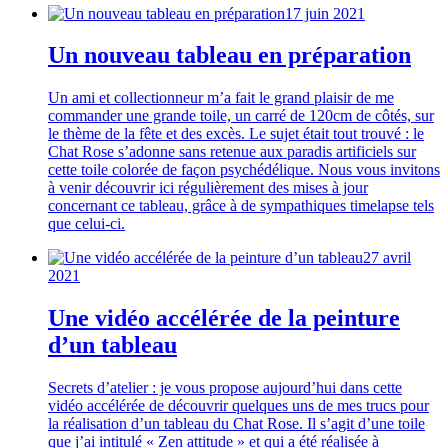
17 juin 2021
Un nouveau tableau en préparation
Un ami et collectionneur m’a fait le grand plaisir de me
commander une grande toile, un carré de 120cm de côtés, sur
le thème de la fête et des excès. Le sujet était tout trouvé : le
Chat Rose s’adonne sans retenue aux paradis artificiels sur
cette toile colorée de façon psychédélique. Nous vous invitons
à venir découvrir ici régulièrement des mises à jour
concernant ce tableau, grâce à de sympathiques timelapse tels
que celui-ci.
27 avril
2021
Une vidéo accélérée de la peinture
d’un tableau
Secrets d’atelier : je vous propose aujourd’hui dans cette
vidéo accélérée de découvrir quelques uns de mes trucs pour
la réalisation d’un tableau du Chat Rose. Il s’agit d’une toile
que j’ai intitulé « Zen attitude » et qui a été réalisée à