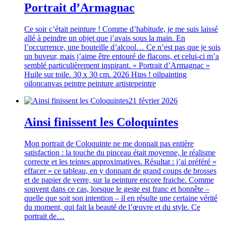
Portrait d’Armagnac
Ce soir c’était peinture ! Comme d’habitude, je me suis laissé
allé à peindre un objet que j’avais sous la main. En
l’occurrence, une bouteille d’alcool… Ce n’est pas que je sois
un buveur, mais j’aime être entouré de flacons, et celui-ci m’a
semblé particulièrement inspirant. « Portrait d’Armagnac »
Huile sur toile. 30 x 30 cm. 2026 Hips ! oilpainting
oiloncanvas peintre peinture artistepeintre
21 février 2026
Ainsi finissent les Coloquintes
Mon portrait de Coloquinte ne me donnait pas entière
satisfaction : la touche du pinceau était moyenne, le réalisme
correcte et les teintes approximatives. Résultat : j’ai préféré «
effacer » ce tableau, en y donnant de grand coups de brosses
et de papier de verre, sur la peinture encore fraiche. Comme
souvent dans ce cas, lorsque le geste est franc et honnête –
quelle que soit son intention – il en résulte une certaine vérité
du moment, qui fait la beauté de l’œuvre et du style. Ce
portrait de…