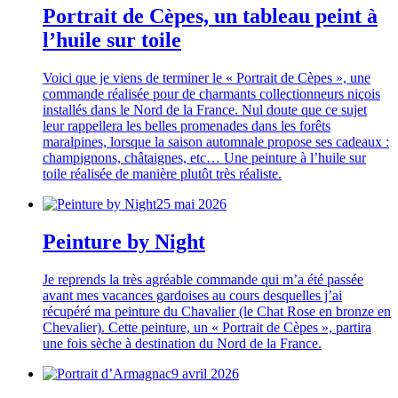
Portrait de Cèpes, un tableau peint à
l’huile sur toile
Voici que je viens de terminer le « Portrait de Cèpes », une
commande réalisée pour de charmants collectionneurs niçois
installés dans le Nord de la France. Nul doute que ce sujet
leur rappellera les belles promenades dans les forêts
maralpines, lorsque la saison automnale propose ses cadeaux :
champignons, châtaignes, etc… Une peinture à l’huile sur
toile réalisée de manière plutôt très réaliste.
25 mai 2026
Peinture by Night
Je reprends la très agréable commande qui m’a été passée
avant mes vacances gardoises au cours desquelles j’ai
récupéré ma peinture du Chavalier (le Chat Rose en bronze en
Chevalier). Cette peinture, un « Portrait de Cèpes », partira
une fois sèche à destination du Nord de la France.
9 avril 2026