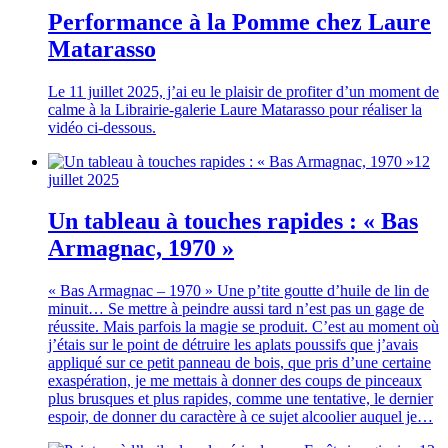
Performance à la Pomme chez Laure
Matarasso
Le 11 juillet 2025, j’ai eu le plaisir de profiter d’un moment de
calme à la Librairie-galerie Laure Matarasso pour réaliser la
vidéo ci-dessous.
12
juillet 2025
Un tableau à touches rapides : « Bas
Armagnac, 1970 »
« Bas Armagnac – 1970 » Une p’tite goutte d’huile de lin de
minuit… Se mettre à peindre aussi tard n’est pas un gage de
réussite. Mais parfois la magie se produit. C’est au moment où
j’étais sur le point de détruire les aplats poussifs que j’avais
appliqué sur ce petit panneau de bois, que pris d’une certaine
exaspération, je me mettais à donner des coups de pinceaux
plus brusques et plus rapides, comme une tentative, le dernier
espoir, de donner du caractère à ce sujet alcoolier auquel je…