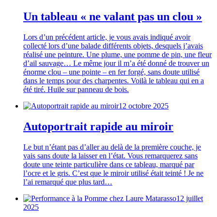
Un tableau « ne valant pas un clou »
Lors d’un précédent article, je vous avais indiqué avoir
collecté lors d’une balade différents objets, desquels j’avais
réalisé une peinture. Une plume, une pomme de pin, une fleur
d’ail sauvage… Le même jour il m’a été donné de trouver un
énorme clou – une pointe – en fer forgé, sans doute utilisé
dans le temps pour des charpentes. Voilà le tableau qui en a
été tiré. Huile sur panneau de bois.
12 octobre 2025
Autoportrait rapide au miroir
Le but n’étant pas d’aller au delà de la première couche, je
vais sans doute la laisser en l’état. Vous remarquerez sans
doute une teinte particulière dans ce tableau, marqué par
l’ocre et le gris. C’est que le miroir utilisé était teinté ! Je ne
l’ai remarqué que plus tard…
12 juillet
2025