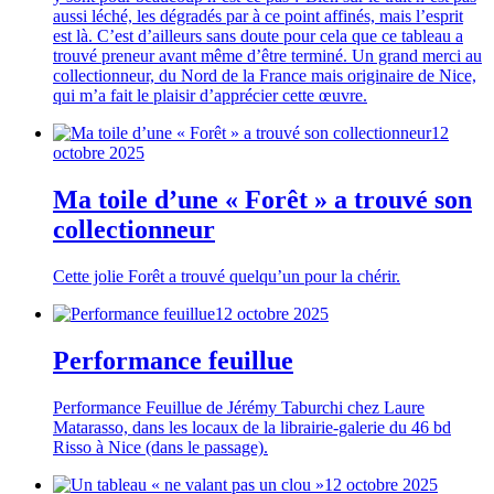
aussi léché, les dégradés par à ce point affinés, mais l’esprit
est là. C’est d’ailleurs sans doute pour cela que ce tableau a
trouvé preneur avant même d’être terminé. Un grand merci au
collectionneur, du Nord de la France mais originaire de Nice,
qui m’a fait le plaisir d’apprécier cette œuvre.
12
octobre 2025
Ma toile d’une « Forêt » a trouvé son
collectionneur
Cette jolie Forêt a trouvé quelqu’un pour la chérir.
12 octobre 2025
Performance feuillue
Performance Feuillue de Jérémy Taburchi chez Laure
Matarasso, dans les locaux de la librairie-galerie du 46 bd
Risso à Nice (dans le passage).
12 octobre 2025