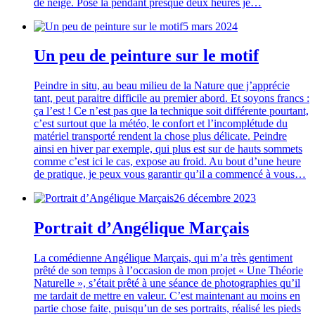
de neige. Posé là pendant presque deux heures je…
5 mars 2024
Un peu de peinture sur le motif
Peindre in situ, au beau milieu de la Nature que j’apprécie
tant, peut paraitre difficile au premier abord. Et soyons francs :
ça l’est ! Ce n’est pas que la technique soit différente pourtant,
c’est surtout que la météo, le confort et l’incomplétude du
matériel transporté rendent la chose plus délicate. Peindre
ainsi en hiver par exemple, qui plus est sur de hauts sommets
comme c’est ici le cas, expose au froid. Au bout d’une heure
de pratique, je peux vous garantir qu’il a commencé à vous…
26 décembre 2023
Portrait d’Angélique Marçais
La comédienne Angélique Marçais, qui m’a très gentiment
prêté de son temps à l’occasion de mon projet « Une Théorie
Naturelle », s’était prêté à une séance de photographies qu’il
me tardait de mettre en valeur. C’est maintenant au moins en
partie chose faite, puisqu’un de ses portraits, réalisé les pieds