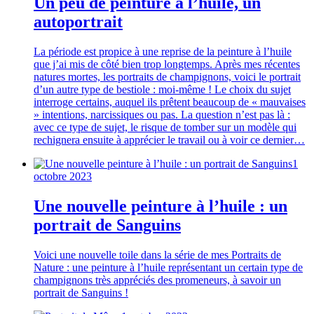
Un peu de peinture à l’huile, un
autoportrait
La période est propice à une reprise de la peinture à l’huile
que j’ai mis de côté bien trop longtemps. Après mes récentes
natures mortes, les portraits de champignons, voici le portrait
d’un autre type de bestiole : moi-même ! Le choix du sujet
interroge certains, auquel ils prêtent beaucoup de « mauvaises
» intentions, narcissiques ou pas. La question n’est pas là :
avec ce type de sujet, le risque de tomber sur un modèle qui
rechignera ensuite à apprécier le travail ou à voir ce dernier…
1
octobre 2023
Une nouvelle peinture à l’huile : un
portrait de Sanguins
Voici une nouvelle toile dans la série de mes Portraits de
Nature : une peinture à l’huile représentant un certain type de
champignons très appréciés des promeneurs, à savoir un
portrait de Sanguins !