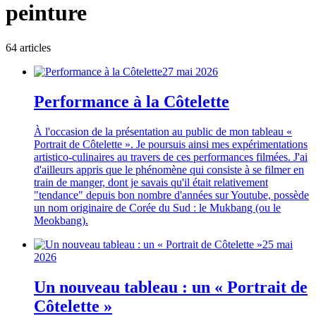
peinture
64
article
s
27 mai 2026
Performance à la Côtelette
À l'occasion de la présentation au public de mon tableau «
Portrait de Côtelette ». Je poursuis ainsi mes expérimentations
artistico-culinaires au travers de ces performances filmées. J'ai
d'ailleurs appris que le phénomène qui consiste à se filmer en
train de manger, dont je savais qu'il était relativement
"tendance" depuis bon nombre d'années sur Youtube, possède
un nom originaire de Corée du Sud : le Mukbang (ou le
Meokbang).
25 mai
2026
Un nouveau tableau : un « Portrait de
Côtelette »