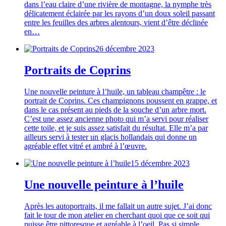
dans l’eau claire d’une rivière de montagne, la nymphe très
délicatement éclairée par les rayons d’un doux soleil passant
entre les feuilles des arbres alentours, vient d’être déclinée
en…
26 décembre 2023
Portraits de Coprins
Une nouvelle peinture à l’huile, un tableau champêtre : le
portrait de Coprins. Ces champignons poussent en grappe, et
dans le cas présent au pieds de la souche d’un arbre mort.
C’est une assez ancienne photo qui m’a servi pour réaliser
cette toile, et je suis assez satisfait du résultat. Elle m’a par
ailleurs servi à tester un glacis hollandais qui donne un
agréable effet vitré et ambré à l’œuvre.
15 décembre 2023
Une nouvelle peinture à l’huile
Après les autoportraits, il me fallait un autre sujet. J’ai donc
fait le tour de mon atelier en cherchant quoi que ce soit qui
puisse être pittoresque et agréable à l’oeil. Pas si simple…