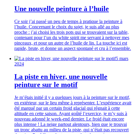
Une nouvelle peinture à l’huile
Ce soir j’ai passé un peu de temps à pratique la peinture à
l’huile. Concernant le choix du sujet, je suis allé au plus
proche : j’ai choisi les trois pots qui se trouvaient sur la table,
contenant pour l’un du white spirit me servant à nettoyer mes
pinceaux, et pour un autre de l’huile de lin. La touche ici est
rapide, brute, et donne un aspect spontané et cru à l’ensemble.
5 mars
2024
La piste en hiver, une nouvelle
peinture sur le motif
Je m’étais initié il y a quelques jours à la peinture sur le motif,
en extérieur, sur le lieu même à représenter. L’expérience avait
été marqué par un certain froid glacial qui régnait à cette
altitude en cette saison. Ayant goûté l’exercice, je m’y suis à
nouveau adonné le week-end dernier. Le froid était encore
plus intense ! La neige partout alentours, bien que je trouvai
un tronc abattu au milieu de la piste, qui n’était pas recouvert