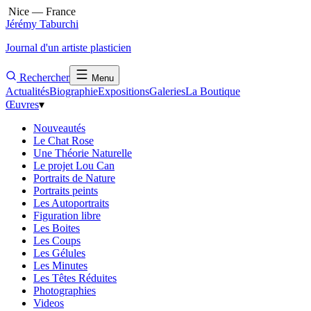
Nice — France
Jérémy Taburchi
Journal d'un artiste plasticien
Rechercher
Menu
Actualités
Biographie
Expositions
Galeries
La Boutique
Œuvres
▾
Nouveautés
Le Chat Rose
Une Théorie Naturelle
Le projet Lou Can
Portraits de Nature
Portraits peints
Les Autoportraits
Figuration libre
Les Boites
Les Coups
Les Gélules
Les Minutes
Les Têtes Réduites
Photographies
Videos