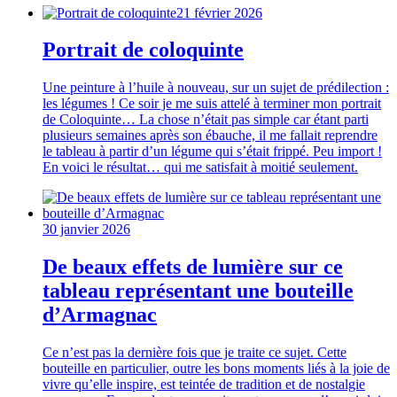
21 février 2026
Portrait de coloquinte
Une peinture à l’huile à nouveau, sur un sujet de prédilection :
les légumes ! Ce soir je me suis attelé à terminer mon portrait
de Coloquinte… La chose n’était pas simple car étant parti
plusieurs semaines après son ébauche, il me fallait reprendre
le tableau à partir d’un légume qui s’était frippé. Peu import !
En voici le résultat… qui me satisfait à moitié seulement.
30 janvier 2026
De beaux effets de lumière sur ce
tableau représentant une bouteille
d’Armagnac
Ce n’est pas la dernière fois que je traite ce sujet. Cette
bouteille en particulier, outre les bons moments liés à la joie de
vivre qu’elle inspire, est teintée de tradition et de nostalgie