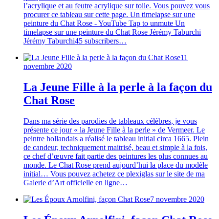
l’acrylique et au feutre acrylique sur toile. Vous pouvez vous
procurer ce tableau sur cette page. Un timelapse sur une
peinture du Chat Rose - YouTube Tap to unmute Un
timelapse sur une peinture du Chat Rose Jérémy Taburchi
Jérémy Taburchi45 subscribers…
11
novembre 2020
La Jeune Fille à la perle à la façon du
Chat Rose
Dans ma série des parodies de tableaux célèbres, je vous
présente ce jour « la Jeune Fille à la perle » de Vermeer. Le
peintre hollandais a réalisé le tableau initial circa 1665. Plein
de candeur, techniquement maitrisé, beau et simple à la fois,
ce chef d’œuvre fait partie des peintures les plus connues au
monde. Le Chat Rose prend aujourd’hui la place du modèle
initial… Vous pouvez achetez ce plexiglas sur le site de ma
Galerie d’Art officielle en ligne…
7 novembre 2020