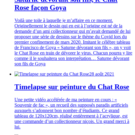
Rose façon Goya
Voilà une toile à laquelle je m’affaire en ce moment.
Originellement le dessin qui en est à l’origine est né de la
demande d’un ami collectionneur qui m’avait demandé de lui
proposer une série de dessins sur le thème du Covid lors du
premier confinement de mars 2020. Imitant le célèbre tableau
de Francisco de Goya « Saturne dévorant son fils », on y voit
le Chat Rose en train de dévorer le virus. Chacun pourra y lire
comme il le souhaitera son interprétation… Saturne dévorant
son fils de Goya
28 août 2021
Timelapse sur peinture du Chat Rose
Une petite vidéo accélérée de ma peinture en cours : «
Souvenir de fac », un recueil des supposés paradis artificiels
auxquels s’adonnent bon nombre d’étudiants. Ce grand
tableau de 120x120cm, réalisé entièrement à l’acrylique, est
une commande d’un collectionneur niçois. Un grand merci à
lui.