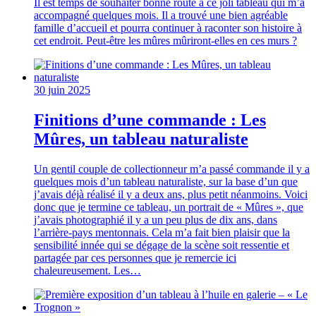
Il est temps de souhaiter bonne route à ce joli tableau qui m’a
accompagné quelques mois. Il a trouvé une bien agréable
famille d’accueil et pourra continuer à raconter son histoire à
cet endroit. Peut-être les mûres mûriront-elles en ces murs ?
30 juin 2025
Finitions d’une commande : Les
Mûres, un tableau naturaliste
Un gentil couple de collectionneur m’a passé commande il y a
quelques mois d’un tableau naturaliste, sur la base d’un que
j’avais déjà réalisé il y a deux ans, plus petit néanmoins. Voici
donc que je termine ce tableau, un portrait de « Mûres », que
j’avais photographié il y a un peu plus de dix ans, dans
l’arrière-pays mentonnais. Cela m’a fait bien plaisir que la
sensibilité innée qui se dégage de la scène soit ressentie et
partagée par ces personnes que je remercie ici
chaleureusement. Les…