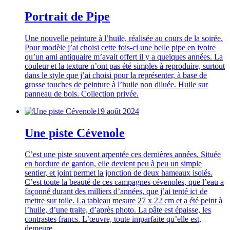
Portrait de Pipe
Une nouvelle peinture à l’huile, réalisée au cours de la soirée.
Pour modèle j’ai choisi cette fois-ci une belle pipe en ivoire
qu’un ami antiquaire m’avait offert il y a quelques années. La
couleur et la texture n’ont pas été simples à reproduire, surtout
dans le style que j’ai choisi pour la représenter, à base de
grosse touches de peinture à l’huile non diluée. Huile sur
panneau de bois. Collection privée.
19 août 2024
Une piste Cévenole
C’est une piste souvent arpentée ces dernières années. Située
en bordure de gardon, elle devient peu à peu un simple
sentier, et joint permet la jonction de deux hameaux isolés.
C’est toute la beauté de ces campagnes cévenoles, que l’eau a
façonné durant des milliers d’années, que j’ai tenté ici de
mettre sur toile. La tableau mesure 27 x 22 cm et a été peint à
l’huile, d’une traite, d’après photo. La pâte est épaisse, les
contrastes francs. L’œuvre, toute imparfaite qu’elle est,
demeure…