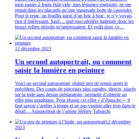
mon panier à fruits était vide, mes légumes engloutis, ne me
restait dans les placards qu’une maussade boite de cassoulet.
Pour le reste, un fouillis garni d’un bric à brac, je n’y voyais
rien d’intéressant. Sauf… sauf ma cafetière italienne donc les
beaux reflets dépolis m’intéressaient. Et voilà donc ce…
12 décembre 2023
Un second autoportrait, ou comment
saisir la lumière en peinture
Voici un second autoportrait, réalisé peu de temps après le
précédent. Des coups de pinceaux plus rapides, directs, placés
sur la toile sans dessin préparatoire, permette d’obtenir un
effet plus graphique. Pour réussir cet effet « d’ébauche », il
faut savoir s’arrêter à temps et ne pas vouloir aller trop dans le
détail… Autoportrait de l’artiste Jérémy Taburchi
12 décembre
2023