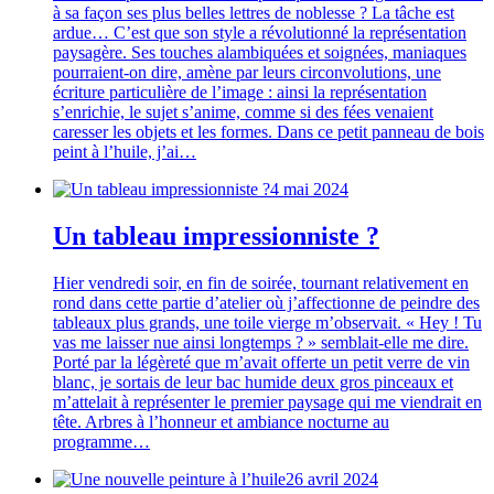
à sa façon ses plus belles lettres de noblesse ? La tâche est
ardue… C’est que son style a révolutionné la représentation
paysagère. Ses touches alambiquées et soignées, maniaques
pourraient-on dire, amène par leurs circonvolutions, une
écriture particulière de l’image : ainsi la représentation
s’enrichie, le sujet s’anime, comme si des fées venaient
caresser les objets et les formes. Dans ce petit panneau de bois
peint à l’huile, j’ai…
4 mai 2024
Un tableau impressionniste ?
Hier vendredi soir, en fin de soirée, tournant relativement en
rond dans cette partie d’atelier où j’affectionne de peindre des
tableaux plus grands, une toile vierge m’observait. « Hey ! Tu
vas me laisser nue ainsi longtemps ? » semblait-elle me dire.
Porté par la légèreté que m’avait offerte un petit verre de vin
blanc, je sortais de leur bac humide deux gros pinceaux et
m’attelait à représenter le premier paysage qui me viendrait en
tête. Arbres à l’honneur et ambiance nocturne au
programme…
26 avril 2024