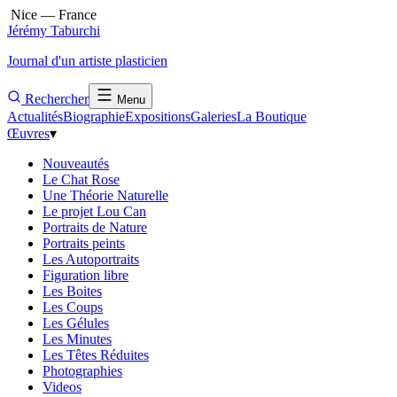
Nice — France
Jérémy Taburchi
Journal d'un artiste plasticien
Rechercher
Menu
Actualités
Biographie
Expositions
Galeries
La Boutique
Œuvres
▾
Nouveautés
Le Chat Rose
Une Théorie Naturelle
Le projet Lou Can
Portraits de Nature
Portraits peints
Les Autoportraits
Figuration libre
Les Boites
Les Coups
Les Gélules
Les Minutes
Les Têtes Réduites
Photographies
Videos