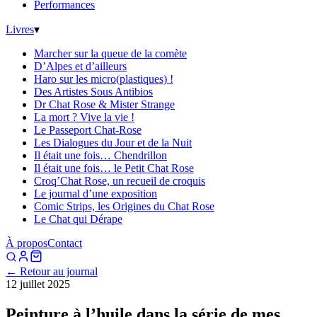
Performances
Livres
▾
Marcher sur la queue de la comète
D’Alpes et d’ailleurs
Haro sur les micro(plastiques) !
Des Artistes Sous Antibios
Dr Chat Rose & Mister Strange
La mort ? Vive la vie !
Le Passeport Chat-Rose
Les Dialogues du Jour et de la Nuit
Il était une fois… Chendrillon
Il était une fois… le Petit Chat Rose
Croq’Chat Rose, un recueil de croquis
Le journal d’une exposition
Comic Strips, les Origines du Chat Rose
Le Chat qui Dérape
À propos
Contact
← Retour au journal
12 juillet 2025
Peinture à l’huile dans la série de mes