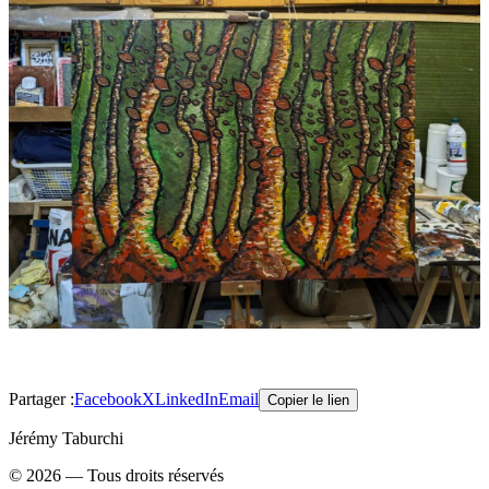
Partager :
Facebook
X
LinkedIn
Email
Copier le lien
Jérémy Taburchi
©
2026
— Tous droits réservés