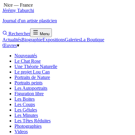
Nice — France
Jérémy Taburchi
Journal d'un artiste plasticien
Rechercher
Menu
Actualités
Biographie
Expositions
Galeries
La Boutique
Œuvres
▾
Nouveautés
Le Chat Rose
Une Théorie Naturelle
Le projet Lou Can
Portraits de Nature
Portraits peints
Les Autoportraits
Figuration libre
Les Boites
Les Coups
Les Gélules
Les Minutes
Les Têtes Réduites
Photographies
Videos