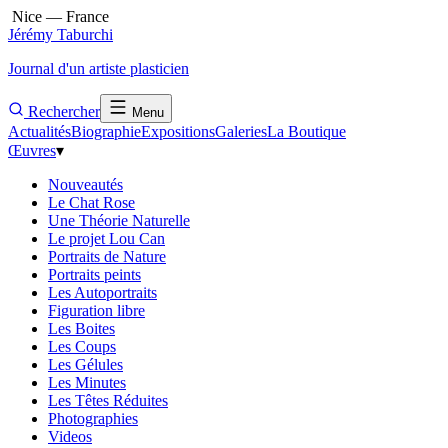
Nice — France
Jérémy Taburchi
Journal d'un artiste plasticien
Rechercher
Menu
Actualités
Biographie
Expositions
Galeries
La Boutique
Œuvres
▾
Nouveautés
Le Chat Rose
Une Théorie Naturelle
Le projet Lou Can
Portraits de Nature
Portraits peints
Les Autoportraits
Figuration libre
Les Boites
Les Coups
Les Gélules
Les Minutes
Les Têtes Réduites
Photographies
Videos