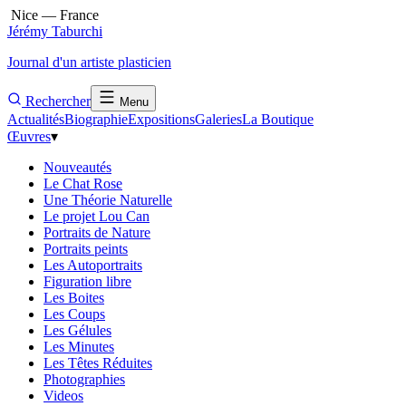
Nice — France
Jérémy Taburchi
Journal d'un artiste plasticien
Rechercher
Menu
Actualités
Biographie
Expositions
Galeries
La Boutique
Œuvres
▾
Nouveautés
Le Chat Rose
Une Théorie Naturelle
Le projet Lou Can
Portraits de Nature
Portraits peints
Les Autoportraits
Figuration libre
Les Boites
Les Coups
Les Gélules
Les Minutes
Les Têtes Réduites
Photographies
Videos