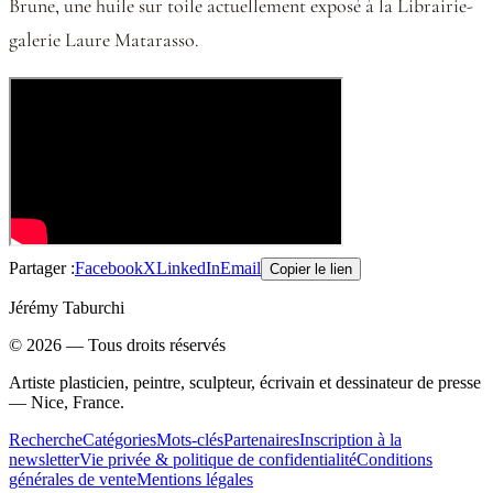
Brune, une huile sur toile actuellement exposé à la Librairie-
galerie Laure Matarasso.
Partager :
Facebook
X
LinkedIn
Email
Copier le lien
Jérémy Taburchi
©
2026
— Tous droits réservés
Artiste plasticien, peintre, sculpteur, écrivain et dessinateur de presse
— Nice, France.
Recherche
Catégories
Mots-clés
Partenaires
Inscription à la
newsletter
Vie privée & politique de confidentialité
Conditions
générales de vente
Mentions légales