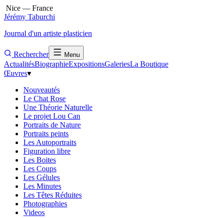
Nice — France
Jérémy Taburchi
Journal d'un artiste plasticien
Rechercher
Menu
Actualités
Biographie
Expositions
Galeries
La Boutique
Œuvres
▾
Nouveautés
Le Chat Rose
Une Théorie Naturelle
Le projet Lou Can
Portraits de Nature
Portraits peints
Les Autoportraits
Figuration libre
Les Boites
Les Coups
Les Gélules
Les Minutes
Les Têtes Réduites
Photographies
Videos