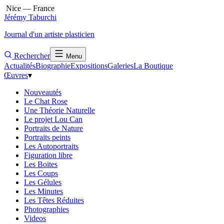
Nice — France
Jérémy Taburchi
Journal d'un artiste plasticien
Rechercher
Menu
Actualités
Biographie
Expositions
Galeries
La Boutique
Œuvres
▾
Nouveautés
Le Chat Rose
Une Théorie Naturelle
Le projet Lou Can
Portraits de Nature
Portraits peints
Les Autoportraits
Figuration libre
Les Boites
Les Coups
Les Gélules
Les Minutes
Les Têtes Réduites
Photographies
Videos