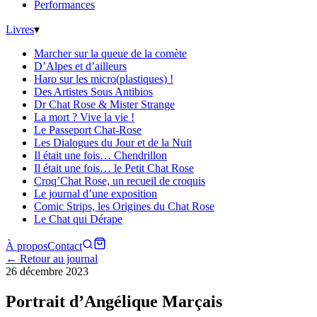
Performances
Livres
▾
Marcher sur la queue de la comète
D’Alpes et d’ailleurs
Haro sur les micro(plastiques) !
Des Artistes Sous Antibios
Dr Chat Rose & Mister Strange
La mort ? Vive la vie !
Le Passeport Chat-Rose
Les Dialogues du Jour et de la Nuit
Il était une fois… Chendrillon
Il était une fois… le Petit Chat Rose
Croq’Chat Rose, un recueil de croquis
Le journal d’une exposition
Comic Strips, les Origines du Chat Rose
Le Chat qui Dérape
À propos
Contact
← Retour au journal
26 décembre 2023
Portrait d’Angélique Marçais