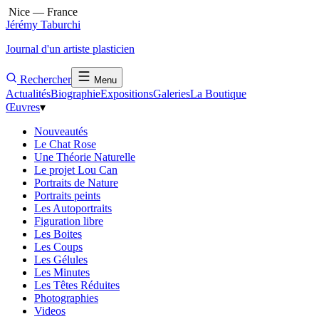
Nice — France
Jérémy Taburchi
Journal d'un artiste plasticien
Rechercher
Menu
Actualités
Biographie
Expositions
Galeries
La Boutique
Œuvres
▾
Nouveautés
Le Chat Rose
Une Théorie Naturelle
Le projet Lou Can
Portraits de Nature
Portraits peints
Les Autoportraits
Figuration libre
Les Boites
Les Coups
Les Gélules
Les Minutes
Les Têtes Réduites
Photographies
Videos