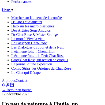
Performances
Livres
▾
Marcher sur la queue de la comète
D’Alpes et d’ailleurs
Haro sur les micro(plastiques) !
Des Artistes Sous Antibios
Dr Chat Rose & Mister Strange
La mort ? Vive la vie !
Le Passeport Chat-Rose
Les Dialogues du Jour et de la Nuit
Il était une fois… Chendrillon
Il était une fois… le Petit Chat Rose
Croq’Chat Rose, un recueil de croquis
Le journal d’une exposition
Comic Strips, les Origines du Chat Rose
Le Chat qui Dérape
À propos
Contact
← Retour au journal
12 décembre 2023
Un peu de peinture à l’huile, un