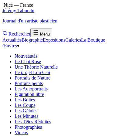
Nice — France
Jérémy Taburchi
Journal d'un artiste plasticien
Rechercher
Menu
Actualités
Biographie
Expositions
Galeries
La Boutique
Œuvres
▾
Nouveautés
Le Chat Rose
Une Théorie Naturelle
Le projet Lou Can
Portraits de Nature
Portraits peints
Les Autoportraits
Figuration libre
Les Boites
Les Coups
Les Gélules
Les Minutes
Les Têtes Réduites
Photographies
Videos