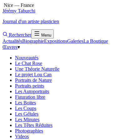
Nice — France
Jérémy Taburchi
Journal d'un artiste plasticien
Rechercher
Menu
Actualités
Biographie
Expositions
Galeries
La Boutique
Œuvres
▾
Nouveautés
Le Chat Rose
Une Théorie Naturelle
Le projet Lou Can
Portraits de Nature
Portraits peints
Les Autoportraits
Figuration libre
Les Boites
Les Coups
Les Gélules
Les Minutes
Les Têtes Réduites
Photographies
Videos