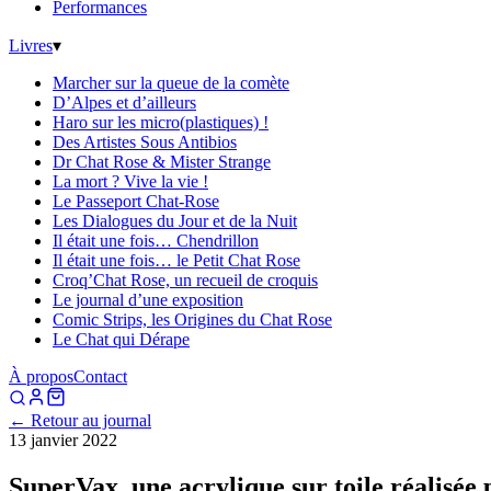
Performances
Livres
▾
Marcher sur la queue de la comète
D’Alpes et d’ailleurs
Haro sur les micro(plastiques) !
Des Artistes Sous Antibios
Dr Chat Rose & Mister Strange
La mort ? Vive la vie !
Le Passeport Chat-Rose
Les Dialogues du Jour et de la Nuit
Il était une fois… Chendrillon
Il était une fois… le Petit Chat Rose
Croq’Chat Rose, un recueil de croquis
Le journal d’une exposition
Comic Strips, les Origines du Chat Rose
Le Chat qui Dérape
À propos
Contact
← Retour au journal
13 janvier 2022
SuperVax, une acrylique sur toile réalisé