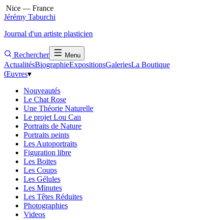
Nice — France
Jérémy Taburchi
Journal d'un artiste plasticien
Rechercher
Menu
Actualités
Biographie
Expositions
Galeries
La Boutique
Œuvres
▾
Nouveautés
Le Chat Rose
Une Théorie Naturelle
Le projet Lou Can
Portraits de Nature
Portraits peints
Les Autoportraits
Figuration libre
Les Boites
Les Coups
Les Gélules
Les Minutes
Les Têtes Réduites
Photographies
Videos