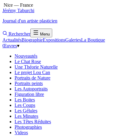
Nice — France
Jérémy Taburchi
Journal d'un artiste plasticien
Rechercher
Menu
Actualités
Biographie
Expositions
Galeries
La Boutique
Œuvres
▾
Nouveautés
Le Chat Rose
Une Théorie Naturelle
Le projet Lou Can
Portraits de Nature
Portraits peints
Les Autoportraits
Figuration libre
Les Boites
Les Coups
Les Gélules
Les Minutes
Les Têtes Réduites
Photographies
Videos