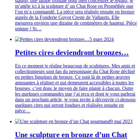
station, une lampe frontale pour bien concentrer le regard, je
m’attèle ici à la sculpture d’ un Chat Rose en Prométhée que
l’on m’a commandé. La pièce sera réalisée ensuite en bronze
auprès de la Fonderie Guyot Creste de Vallauris. Elle
mesurera environ une dizaine de centimètres de hauteur. Pièce
unique ! Si…
5 mars 2024
Petites cires deviendront bronzes…
En ce moment je réalise beaucoup de sculptures. Mes amis et
collectionneurs sont fan du personnage du Chat Rose décliné
en petites figurines de bronze. Ce sont là de petites œuvres
amusantes à réaliser et qui demeurent accessibles à toutes les
bourses, c’est donc le moyen de faire plaisir à chacun. Outre
les quelques commandes que j’ai reçu et dont je vous parlerai
dans un prochain article, je vous invite à découvrir ci-dessous
quelques cires qui seront fondues et réalisées ensuite en
pièce…
9 mai 2023
Une sculpture en bronze d’un Chat