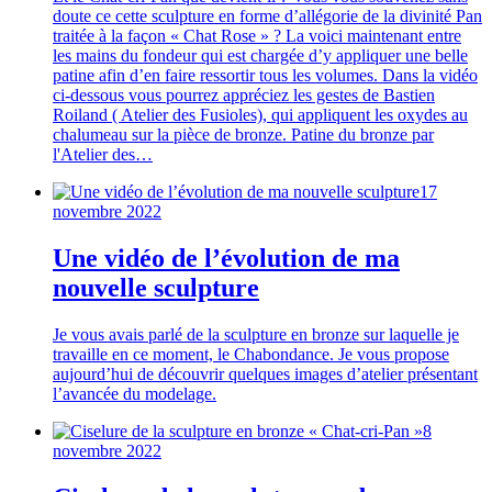
doute ce cette sculpture en forme d’allégorie de la divinité Pan
traitée à la façon « Chat Rose » ? La voici maintenant entre
les mains du fondeur qui est chargée d’y appliquer une belle
patine afin d’en faire ressortir tous les volumes. Dans la vidéo
ci-dessous vous pourrez appréciez les gestes de Bastien
Roiland ( Atelier des Fusioles), qui appliquent les oxydes au
chalumeau sur la pièce de bronze. Patine du bronze par
l'Atelier des…
17
novembre 2022
Une vidéo de l’évolution de ma
nouvelle sculpture
Je vous avais parlé de la sculpture en bronze sur laquelle je
travaille en ce moment, le Chabondance. Je vous propose
aujourd’hui de découvrir quelques images d’atelier présentant
l’avancée du modelage.
8
novembre 2022