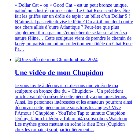
« Dollar Cat » ou « Good Cat » est un petit bronze unique,
patiné puis lustré par mes soins. Le Chat Rose semble s’être
fait les griffes sur un drôle de tapis : un billet d’un Dollar $ !
N’aime-t-il pas cette devise le félin ? Ou a-t-il une dent contre
nos chers alliés d’outre Atlantique ? Peut-être que plus
simplement il n’a pas pu s’empêcher de se laisser aller à sa
nature féline… Cette sculpture vient de prendre le chemin de
la région parisienne où un collectionneur fidèle du Chat Rose
l’a…
4 mai 2024
Une vidéo de mon Chupidon
Je vous invite à découvrir ci-dessous une vidéo de ma
sculpture en bronze dite du « Chupidon« . Un précédent
article avait déjà présenté cette pièce il y a quelques temps.
Ainsi, les personnes intéressées et les amateurs pourront ainsi
découvrir cette pièce unique sous tous les angles ! Vive
l’Amour ! Chupidon - YouTube Tap to unmute Chupidon
Jérémy Taburchi Jérémy Taburchi45 subscribers Watch on
Les mythes grecs mettant en scène le dieu Eros (Cupidon
chez les romains) sont particulièrement…