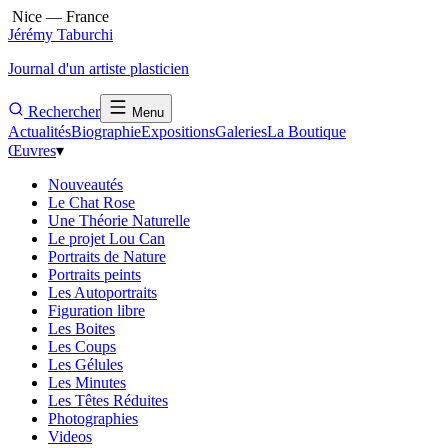
Nice — France
Jérémy Taburchi
Journal d'un artiste plasticien
Rechercher
Menu
Actualités
Biographie
Expositions
Galeries
La Boutique
Œuvres
▾
Nouveautés
Le Chat Rose
Une Théorie Naturelle
Le projet Lou Can
Portraits de Nature
Portraits peints
Les Autoportraits
Figuration libre
Les Boites
Les Coups
Les Gélules
Les Minutes
Les Têtes Réduites
Photographies
Videos