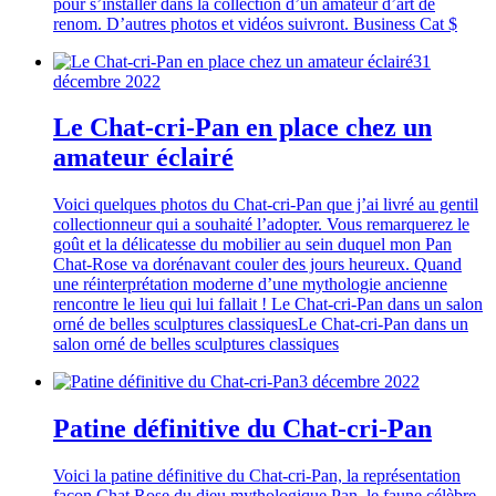
pour s’installer dans la collection d’un amateur d’art de
renom. D’autres photos et vidéos suivront. Business Cat $
31
décembre 2022
Le Chat-cri-Pan en place chez un
amateur éclairé
Voici quelques photos du Chat-cri-Pan que j’ai livré au gentil
collectionneur qui a souhaité l’adopter. Vous remarquerez le
goût et la délicatesse du mobilier au sein duquel mon Pan
Chat-Rose va dorénavant couler des jours heureux. Quand
une réinterprétation moderne d’une mythologie ancienne
rencontre le lieu qui lui fallait ! Le Chat-cri-Pan dans un salon
orné de belles sculptures classiquesLe Chat-cri-Pan dans un
salon orné de belles sculptures classiques
3 décembre 2022
Patine définitive du Chat-cri-Pan
Voici la patine définitive du Chat-cri-Pan, la représentation
façon Chat Rose du dieu mythologique Pan, le faune célèbre