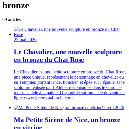
bronze
69
article
s
25 mai 2026
Le Chavalier, une nouvelle sculpture
en bronze du Chat Rose
Le Chavalier est une petite sculpture en bronze du Chat Rose,
une pièce unique, représentant le personnage en chevalier ou
en Templier, portant lance, bouclier, et épée sur l’épaule. Une
sculpture réalisée par l’Atelier des Fusioles dans le Gard. Je
me suis attelé à la patine. Disponible sur mon site de vente en
ligne www.jeremy-taburchi.com
9 avril 2026
Ma Petite Sirène de Nice, un bronze
en vitrine