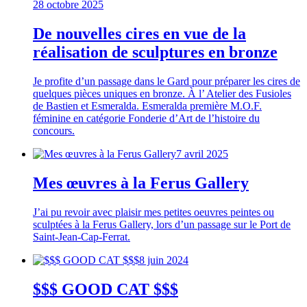
28 octobre 2025
De nouvelles cires en vue de la
réalisation de sculptures en bronze
Je profite d’un passage dans le Gard pour préparer les cires de
quelques pièces uniques en bronze. À l’ Atelier des Fusioles
de Bastien et Esmeralda. Esmeralda première M.O.F.
féminine en catégorie Fonderie d’Art de l’histoire du
concours.
7 avril 2025
Mes œuvres à la Ferus Gallery
J’ai pu revoir avec plaisir mes petites oeuvres peintes ou
sculptées à la Ferus Gallery, lors d’un passage sur le Port de
Saint-Jean-Cap-Ferrat.
8 juin 2024
$$$ GOOD CAT $$$