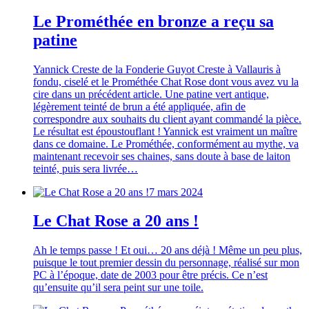
Le Prométhée en bronze a reçu sa
patine
Yannick Creste de la Fonderie Guyot Creste à Vallauris à
fondu, ciselé et le Prométhée Chat Rose dont vous avez vu la
cire dans un précédent article. Une patine vert antique,
légèrement teinté de brun a été appliquée, afin de
correspondre aux souhaits du client ayant commandé la pièce.
Le résultat est époustouflant ! Yannick est vraiment un maître
dans ce domaine. Le Prométhée, conformément au mythe, va
maintenant recevoir ses chaines, sans doute à base de laiton
teinté, puis sera livrée…
7 mars 2024
Le Chat Rose a 20 ans !
Ah le temps passe ! Et oui… 20 ans déjà ! Même un peu plus,
puisque le tout premier dessin du personnage, réalisé sur mon
PC à l’époque, date de 2003 pour être précis. Ce n’est
qu’ensuite qu’il sera peint sur une toile.