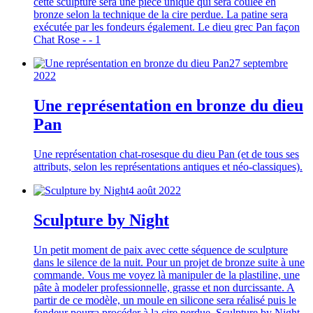
cette sculpture sera une pièce unique qui sera coulée en
bronze selon la technique de la cire perdue. La patine sera
exécutée par les fondeurs également. Le dieu grec Pan façon
Chat Rose - - 1
27 septembre
2022
Une représentation en bronze du dieu
Pan
Une représentation chat-rosesque du dieu Pan (et de tous ses
attributs, selon les représentations antiques et néo-classiques).
4 août 2022
Sculpture by Night
Un petit moment de paix avec cette séquence de sculpture
dans le silence de la nuit. Pour un projet de bronze suite à une
commande. Vous me voyez là manipuler de la plastiline, une
pâte à modeler professionnelle, grasse et non durcissante. A
partir de ce modèle, un moule en silicone sera réalisé puis le
fondeur pourra procéder à la cire perdue. Sculpture by Night -