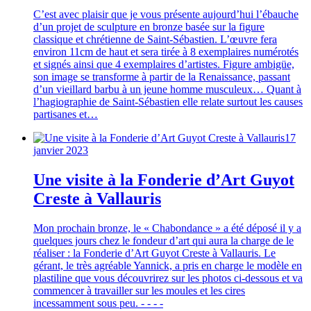
C’est avec plaisir que je vous présente aujourd’hui l’ébauche
d’un projet de sculpture en bronze basée sur la figure
classique et chrétienne de Saint-Sébastien. L’œuvre fera
environ 11cm de haut et sera tirée à 8 exemplaires numérotés
et signés ainsi que 4 exemplaires d’artistes. Figure ambigüe,
son image se transforme à partir de la Renaissance, passant
d’un vieillard barbu à un jeune homme musculeux… Quant à
l’hagiographie de Saint-Sébastien elle relate surtout les causes
partisanes et…
17
janvier 2023
Une visite à la Fonderie d’Art Guyot
Creste à Vallauris
Mon prochain bronze, le « Chabondance » a été déposé il y a
quelques jours chez le fondeur d’art qui aura la charge de le
réaliser : la Fonderie d’Art Guyot Creste à Vallauris. Le
gérant, le très agréable Yannick, a pris en charge le modèle en
plastiline que vous découvrirez sur les photos ci-dessous et va
commencer à travailler sur les moules et les cires
incessamment sous peu. - - - -