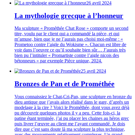
26 avril 2024
La mythologie grecque à l’honneur
Ma sculpture « Prométhée Chat Rose » comporte un second
titre, voulu par le client qui a commandé la pièce, et qui
m’amuse, bien que je ne l’aurais pas choisi moi-même : «
Prometoo contre l’aigle du Wokisme ». Chacun est libre de
voir dans l’oeuvre ce qu’il souhaite bien sûr… J’aurais très
bien pu l’intituler « Promartiste contre l’aigle niçois des
bétonneurs » par exemple Pièce unique, 2024.
25 avril 2024
Bronzes de Pan et de Prométhée
Vous connaissiez le Chat-Cri-Pan, une sculpture en bronze du
dieu antique que j’avais alors réalisé dans le gare, d’après un
modelage à la cire ? Voici le Prométhée, dont vous avez déjà
pu découvrir quelques photos il y a peu. Cette fois-ci, la
patine étant terminée, j’ai pu placer les chaines au héros grec
puis livrer l’œuvre au client me l’ayant commandé. Je dois
dire que c’est sans doute là ma sculpture la plus technique,
avec des mouvements relativement complexes. Un grand