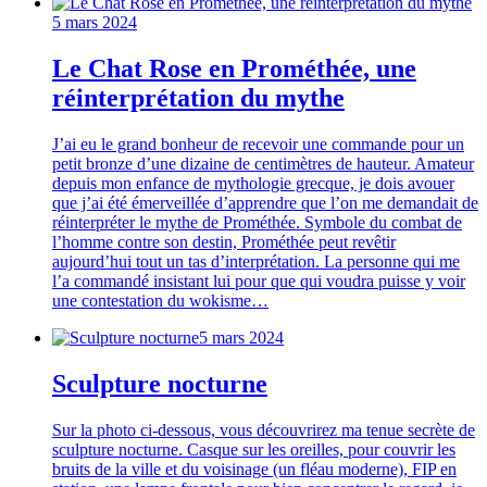
5 mars 2024
Le Chat Rose en Prométhée, une
réinterprétation du mythe
J’ai eu le grand bonheur de recevoir une commande pour un
petit bronze d’une dizaine de centimètres de hauteur. Amateur
depuis mon enfance de mythologie grecque, je dois avouer
que j’ai été émerveillée d’apprendre que l’on me demandait de
réinterpréter le mythe de Prométhée. Symbole du combat de
l’homme contre son destin, Prométhée peut revêtir
aujourd’hui tout un tas d’interprétation. La personne qui me
l’a commandé insistant lui pour que qui voudra puisse y voir
une contestation du wokisme…
5 mars 2024
Sculpture nocturne
Sur la photo ci-dessous, vous découvrirez ma tenue secrète de
sculpture nocturne. Casque sur les oreilles, pour couvrir les
bruits de la ville et du voisinage (un fléau moderne), FIP en