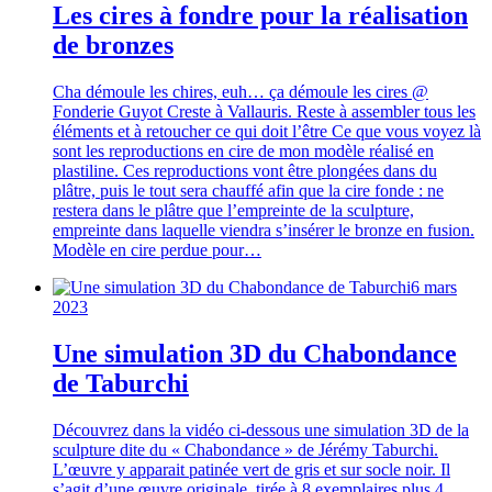
Les cires à fondre pour la réalisation
de bronzes
Cha démoule les chires, euh… ça démoule les cires @
Fonderie Guyot Creste à Vallauris. Reste à assembler tous les
éléments et à retoucher ce qui doit l’être Ce que vous voyez là
sont les reproductions en cire de mon modèle réalisé en
plastiline. Ces reproductions vont être plongées dans du
plâtre, puis le tout sera chauffé afin que la cire fonde : ne
restera dans le plâtre que l’empreinte de la sculpture,
empreinte dans laquelle viendra s’insérer le bronze en fusion.
Modèle en cire perdue pour…
6 mars
2023
Une simulation 3D du Chabondance
de Taburchi
Découvrez dans la vidéo ci-dessous une simulation 3D de la
sculpture dite du « Chabondance » de Jérémy Taburchi.
L’œuvre y apparait patinée vert de gris et sur socle noir. Il
s’agit d’une œuvre originale, tirée à 8 exemplaires plus 4