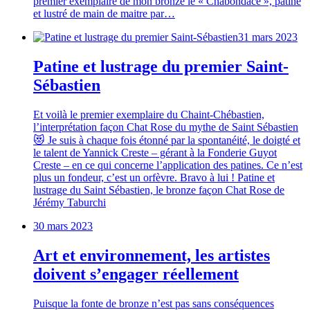
premier exemplaire de mon bronze le « Chabondace », patiné
et lustré de main de maitre par…
31 mars 2023
Patine et lustrage du premier Saint-
Sébastien
Et voilà le premier exemplaire du Chaint-Chébastien,
l’interprétation façon Chat Rose du mythe de Saint Sébastien
😻 Je suis à chaque fois étonné par la spontanéité, le doigté et
le talent de Yannick Creste – gérant à la Fonderie Guyot
Creste – en ce qui concerne l’application des patines. Ce n’est
plus un fondeur, c’est un orfèvre. Bravo à lui ! Patine et
lustrage du Saint Sébastien, le bronze façon Chat Rose de
Jérémy Taburchi
30 mars 2023
Art et environnement, les artistes
doivent s’engager réellement
Puisque la fonte de bronze n’est pas sans conséquences