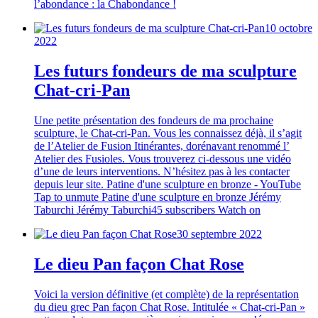
l’abondance : la Chabondance !
10 octobre
2022
Les futurs fondeurs de ma sculpture
Chat-cri-Pan
Une petite présentation des fondeurs de ma prochaine
sculpture, le Chat-cri-Pan. Vous les connaissez déjà, il s’agit
de l’Atelier de Fusion Itinérantes, dorénavant renommé l’
Atelier des Fusioles. Vous trouverez ci-dessous une vidéo
d’une de leurs interventions. N’hésitez pas à les contacter
depuis leur site. Patine d'une sculpture en bronze - YouTube
Tap to unmute Patine d'une sculpture en bronze Jérémy
Taburchi Jérémy Taburchi45 subscribers Watch on
30 septembre 2022
Le dieu Pan façon Chat Rose
Voici la version définitive (et complète) de la représentation
du dieu grec Pan façon Chat Rose. Intitulée « Chat-cri-Pan »