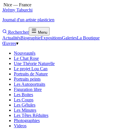
Nice — France
Jérémy Taburchi
Journal d'un artiste plasticien
Rechercher
Menu
Actualités
Biographie
Expositions
Galeries
La Boutique
Œuvres
▾
Nouveautés
Le Chat Rose
Une Théorie Naturelle
Le projet Lou Can
Portraits de Nature
Portraits peints
Les Autoportraits
Figuration libre
Les Boites
Les Coups
Les Gélules
Les Minutes
Les Têtes Réduites
Photographies
Videos