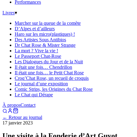
Performances
Livres
▾
Marcher sur la queue de la comète
D’Alpes et d’ailleurs
Haro sur les micro(plastiques) !
Des Artistes Sous Antibios
Dr Chat Rose & Mister Strange
La mort ? Vive la vie !
Le Passeport Chat-Rose
Les Dialogues du Jour et de la Nuit
Il était une fois… Chendrillon
Il était une fois… le Petit Chat Rose
Croq’Chat Rose, un recueil de croquis
Le journal d’une exposition
Comic Strips, les Origines du Chat Rose
Le Chat qui Dérape
À propos
Contact
← Retour au journal
17 janvier 2023
Une visite à la Fonderie d’Art Guyot