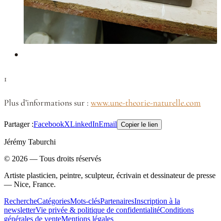
1
Plus d’informations sur :
www.une-theorie-naturelle.com
Partager :
Facebook
X
LinkedIn
Email
Copier le lien
Jérémy Taburchi
©
2026
— Tous droits réservés
Artiste plasticien, peintre, sculpteur, écrivain et dessinateur de presse
— Nice, France.
Recherche
Catégories
Mots-clés
Partenaires
Inscription à la
newsletter
Vie privée & politique de confidentialité
Conditions
générales de vente
Mentions légales