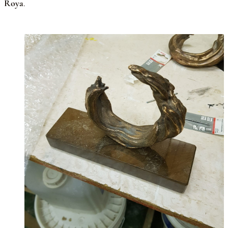
Roya
.