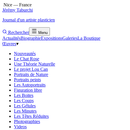
Nice — France
Jérémy Taburchi
Journal d'un artiste plasticien
Rechercher
Menu
Actualités
Biographie
Expositions
Galeries
La Boutique
Œuvres
▾
Nouveautés
Le Chat Rose
Une Théorie Naturelle
Le projet Lou Can
Portraits de Nature
Portraits peints
Les Autoportraits
Figuration libre
Les Boites
Les Coups
Les Gélules
Les Minutes
Les Têtes Réduites
Photographies
Videos