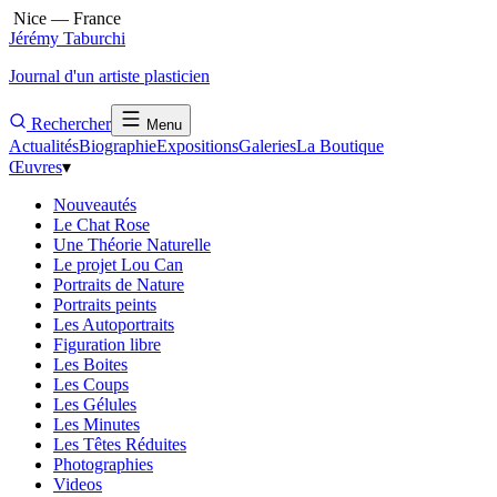
Nice — France
Jérémy Taburchi
Journal d'un artiste plasticien
Rechercher
Menu
Actualités
Biographie
Expositions
Galeries
La Boutique
Œuvres
▾
Nouveautés
Le Chat Rose
Une Théorie Naturelle
Le projet Lou Can
Portraits de Nature
Portraits peints
Les Autoportraits
Figuration libre
Les Boites
Les Coups
Les Gélules
Les Minutes
Les Têtes Réduites
Photographies
Videos