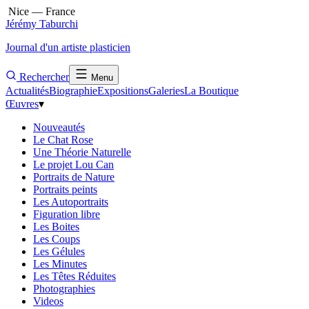
Nice — France
Jérémy Taburchi
Journal d'un artiste plasticien
Rechercher
Menu
Actualités
Biographie
Expositions
Galeries
La Boutique
Œuvres
▾
Nouveautés
Le Chat Rose
Une Théorie Naturelle
Le projet Lou Can
Portraits de Nature
Portraits peints
Les Autoportraits
Figuration libre
Les Boites
Les Coups
Les Gélules
Les Minutes
Les Têtes Réduites
Photographies
Videos