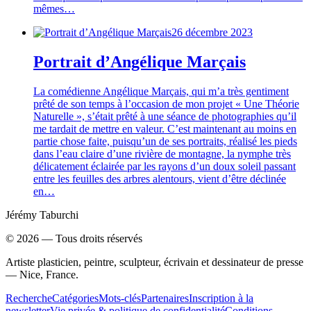
mêmes…
26 décembre 2023
Portrait d’Angélique Marçais
La comédienne Angélique Marçais, qui m’a très gentiment
prêté de son temps à l’occasion de mon projet « Une Théorie
Naturelle », s’était prêté à une séance de photographies qu’il
me tardait de mettre en valeur. C’est maintenant au moins en
partie chose faite, puisqu’un de ses portraits, réalisé les pieds
dans l’eau claire d’une rivière de montagne, la nymphe très
délicatement éclairée par les rayons d’un doux soleil passant
entre les feuilles des arbres alentours, vient d’être déclinée
en…
Jérémy Taburchi
©
2026
— Tous droits réservés
Artiste plasticien, peintre, sculpteur, écrivain et dessinateur de presse
— Nice, France.
Recherche
Catégories
Mots-clés
Partenaires
Inscription à la
newsletter
Vie privée & politique de confidentialité
Conditions