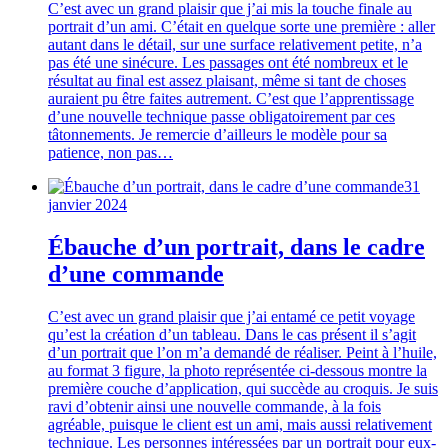
C’est avec un grand plaisir que j’ai mis la touche finale au
portrait d’un ami. C’était en quelque sorte une première : aller
autant dans le détail, sur une surface relativement petite, n’a
pas été une sinécure. Les passages ont été nombreux et le
résultat au final est assez plaisant, même si tant de choses
auraient pu être faites autrement. C’est que l’apprentissage
d’une nouvelle technique passe obligatoirement par ces
tâtonnements. Je remercie d’ailleurs le modèle pour sa
patience, non pas…
31
janvier 2024
Ébauche d’un portrait, dans le cadre
d’une commande
C’est avec un grand plaisir que j’ai entamé ce petit voyage
qu’est la création d’un tableau. Dans le cas présent il s’agit
d’un portrait que l’on m’a demandé de réaliser. Peint à l’huile,
au format 3 figure, la photo représentée ci-dessous montre la
première couche d’application, qui succède au croquis. Je suis
ravi d’obtenir ainsi une nouvelle commande, à la fois
agréable, puisque le client est un ami, mais aussi relativement
technique. Les personnes intéressées par un portrait pour eux-