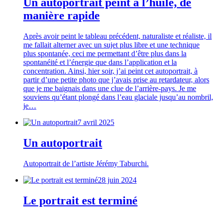
Un autoportrait peint à l’huile, de
manière rapide
Après avoir peint le tableau précédent, naturaliste et réaliste, il
me fallait alterner avec un sujet plus libre et une technique
plus spontanée, ceci me permettant d’être plus dans la
spontanéité et l’énergie que dans l’application et la
concentration. Ainsi, hier soir, j’ai peint cet autoportrait, à
partir d’une petite photo que j’avais prise au retardateur, alors
que je me baignais dans une clue de l’arrière-pays. Je me
souviens qu’étant plongé dans l’eau glaciale jusqu’au nombril,
je…
7 avril 2025
Un autoportrait
Autoportrait de l’artiste Jérémy Taburchi.
28 juin 2024
Le portrait est terminé