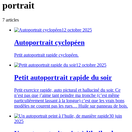
portrait
7
article
s
12 octobre 2025
Autoportrait cyclopéen
Petit autoportrait rapide cyclopéen.
12 octobre 2025
Petit autoportrait rapide du soir
Petit exercice rapide, auto pictural et halluciné du soir. Ce
n’est pas que j’aime tant peindre ma tronche (c’est même
particulièrement lassant à la longue) c’est que les vrais bons
modèles ne courent pas les rues… Huile sur panneau de bois.
30 juin
2025