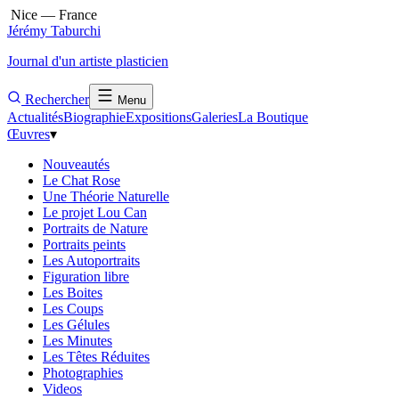
Nice — France
Jérémy Taburchi
Journal d'un artiste plasticien
Rechercher
Menu
Actualités
Biographie
Expositions
Galeries
La Boutique
Œuvres
▾
Nouveautés
Le Chat Rose
Une Théorie Naturelle
Le projet Lou Can
Portraits de Nature
Portraits peints
Les Autoportraits
Figuration libre
Les Boites
Les Coups
Les Gélules
Les Minutes
Les Têtes Réduites
Photographies
Videos