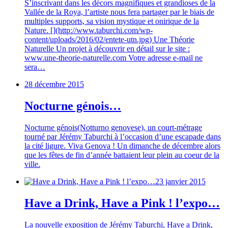
S’inscrivant dans les décors magnifiques et grandioses de la
Vallée de la Roya, l’artiste nous fera partager par le biais de
multiples supports, sa vision mystique et onirique de la
Nature. [](http://www.taburchi.com/wp-
content/uploads/2016/02/entete-utn.jpg) Une Théorie
Naturelle Un projet à découvrir en détail sur le site :
www.une-theorie-naturelle.com Votre adresse e-mail ne
sera…
28 décembre 2015
Nocturne génois…
Nocturne génois(Notturno genovese), un court-métrage
tourné par Jérémy Taburchi à l’occasion d’une escapade dans
la cité ligure. Viva Genova ! Un dimanche de décembre alors
que les fêtes de fin d’année battaient leur plein au coeur de la
ville.
23 janvier 2015
Have a Drink, Have a Pink ! l’expo…
La nouvelle exposition de Jérémy Taburchi, Have a Drink,