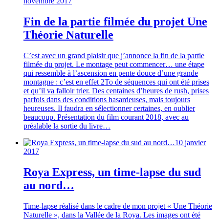
novembre 2017
Fin de la partie filmée du projet Une
Théorie Naturelle
C’est avec un grand plaisir que j’annonce la fin de la partie
filmée du projet. Le montage peut commencer… une étape
qui ressemble à l’ascension en pente douce d’une grande
montagne : c’est en effet 2To de séquences qui ont été prises
et qu’il va falloir trier. Des centaines d’heures de rush, prises
parfois dans des conditions hasardeuses, mais toujours
heureuses. Il faudra en sélectionner certaines, en oublier
beaucoup. Présentation du film courant 2018, avec au
préalable la sortie du livre…
10 janvier
2017
Roya Express, un time-lapse du sud
au nord…
Time-lapse réalisé dans le cadre de mon projet « Une Théorie
Naturelle », dans la Vallée de la Roya. Les images ont été