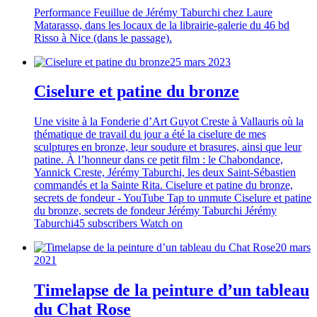
Performance Feuillue de Jérémy Taburchi chez Laure
Matarasso, dans les locaux de la librairie-galerie du 46 bd
Risso à Nice (dans le passage).
25 mars 2023
Ciselure et patine du bronze
Une visite à la Fonderie d’Art Guyot Creste à Vallauris où la
thématique de travail du jour a été la ciselure de mes
sculptures en bronze, leur soudure et brasures, ainsi que leur
patine. À l’honneur dans ce petit film : le Chabondance,
Yannick Creste, Jérémy Taburchi, les deux Saint-Sébastien
commandés et la Sainte Rita. Ciselure et patine du bronze,
secrets de fondeur - YouTube Tap to unmute Ciselure et patine
du bronze, secrets de fondeur Jérémy Taburchi Jérémy
Taburchi45 subscribers Watch on
20 mars
2021
Timelapse de la peinture d’un tableau
du Chat Rose