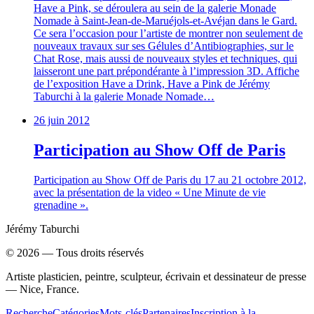
Have a Pink, se déroulera au sein de la galerie Monade
Nomade à Saint-Jean-de-Maruéjols-et-Avéjan dans le Gard.
Ce sera l’occasion pour l’artiste de montrer non seulement de
nouveaux travaux sur ses Gélules d’Antibiographies, sur le
Chat Rose, mais aussi de nouveaux styles et techniques, qui
laisseront une part prépondérante à l’impression 3D. Affiche
de l’exposition Have a Drink, Have a Pink de Jérémy
Taburchi à la galerie Monade Nomade…
26 juin 2012
Participation au Show Off de Paris
Participation au Show Off de Paris du 17 au 21 octobre 2012,
avec la présentation de la video « Une Minute de vie
grenadine ».
Jérémy Taburchi
©
2026
— Tous droits réservés
Artiste plasticien, peintre, sculpteur, écrivain et dessinateur de presse
— Nice, France.
Recherche
Catégories
Mots-clés
Partenaires
Inscription à la