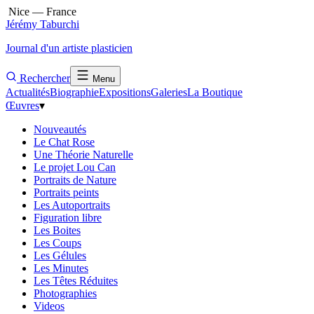
Nice — France
Jérémy Taburchi
Journal d'un artiste plasticien
Rechercher
Menu
Actualités
Biographie
Expositions
Galeries
La Boutique
Œuvres
▾
Nouveautés
Le Chat Rose
Une Théorie Naturelle
Le projet Lou Can
Portraits de Nature
Portraits peints
Les Autoportraits
Figuration libre
Les Boites
Les Coups
Les Gélules
Les Minutes
Les Têtes Réduites
Photographies
Videos