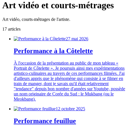
Art vidéo et courts-métrages
Art vidéo, courts-métrages de l'artiste.
17
article
s
27 mai 2026
Performance à la Côtelette
À l'occasion de la présentation au public de mon tableau «
Portrait de Côtelette ». Je poursuis ainsi mes expérimentations
artistico-culinaires au travers de ces performances filmées. J'ai
d'ailleurs appris que le phénomène qui consiste à se filmer en
train de manger, dont je savais qu'il était relativement
"tendance" depuis bon nombre d'années sur Youtube, possède
un nom originaire de Corée du Sud : le Mukbang (ou le
Meokbang).
12 octobre 2025
Performance feuillue