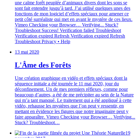
une calme forêt peuplée d’animaux divers dont les sons se
sont fait entendre jusqu’à tard. J’ai utilisé quelques unes des
fonctions de mon logiciel d’effets spéciaux pour amener ce
petit côté surréaliste qui met en avant le mystère de ces lieux.
Vimeo Checking your Browser… Verifying... Stuck?
Troubleshoot Success! Verification failed Troubleshoot
Verification expired Refresh Verification expired Refresh
Troubleshoot Privacy • Help
13 mai 2020
L'Âme des Forêts
Une création graphique en vidéo et effets spéciaux dont la
séquence initiale a été tournée le 11 mai 2020, jour du
déconfinement. Un de mes premiers réflexes, comme pour
beaucoup d’autres, a été de me précipiter au sein de la Nature
qui m’a tant manqué. Le traitement qui a été appliqué à cette
vidéo, rehausse les mystères que l’on peut y ressentir, en
mettant en évidence les figures que notre imaginaire peut y
faire apparaître. Vimeo Checking your Browser… Verifying...
Stuck? Troubleshoot…
19