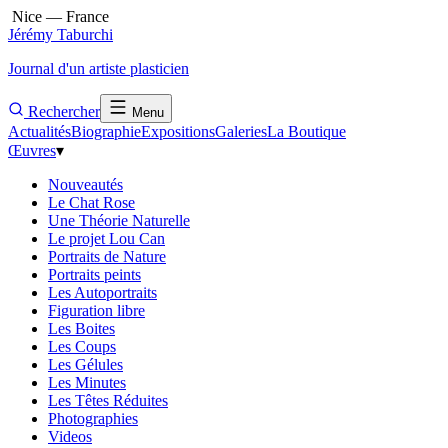
Nice — France
Jérémy Taburchi
Journal d'un artiste plasticien
Rechercher
Menu
Actualités
Biographie
Expositions
Galeries
La Boutique
Œuvres
▾
Nouveautés
Le Chat Rose
Une Théorie Naturelle
Le projet Lou Can
Portraits de Nature
Portraits peints
Les Autoportraits
Figuration libre
Les Boites
Les Coups
Les Gélules
Les Minutes
Les Têtes Réduites
Photographies
Videos