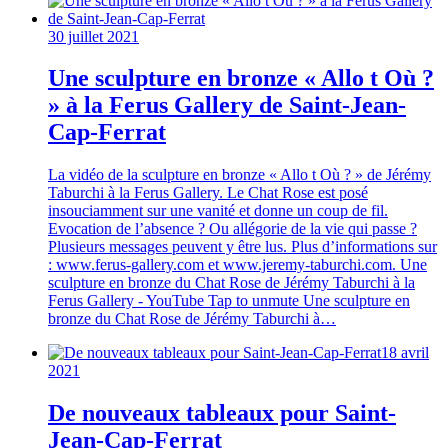
30 juillet 2021
Une sculpture en bronze « Allo t Où ?
» à la Ferus Gallery de Saint-Jean-
Cap-Ferrat
La vidéo de la sculpture en bronze « Allo t Où ? » de Jérémy
Taburchi à la Ferus Gallery. Le Chat Rose est posé
insouciamment sur une vanité et donne un coup de fil.
Evocation de l’absence ? Ou allégorie de la vie qui passe ?
Plusieurs messages peuvent y être lus. Plus d’informations sur
: www.ferus-gallery.com et www.jeremy-taburchi.com. Une
sculpture en bronze du Chat Rose de Jérémy Taburchi à la
Ferus Gallery - YouTube Tap to unmute Une sculpture en
bronze du Chat Rose de Jérémy Taburchi à…
18 avril
2021
De nouveaux tableaux pour Saint-
Jean-Cap-Ferrat