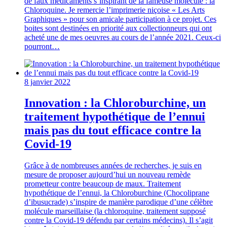
de faux médicaments s’inspirant de la fameuse molécule : la
Chloroquine. Je remercie l’imprimerie niçoise « Les Arts
Graphiques » pour son amicale participation à ce projet. Ces
boites sont destinées en priorité aux collectionneurs qui ont
acheté une de mes oeuvres au cours de l’année 2021. Ceux-ci
pourront…
8 janvier 2022
Innovation : la Chloroburchine, un
traitement hypothétique de l’ennui
mais pas du tout efficace contre la
Covid-19
Grâce à de nombreuses années de recherches, je suis en
mesure de proposer aujourd’hui un nouveau remède
prometteur contre beaucoup de maux. Traitement
hypothétique de l’ennui, la Chloroburchine (Chocoliprane
d’ibusucrade) s’inspire de manière parodique d’une célèbre
molécule marseillaise (la chloroquine, traitement supposé
contre la Covid-19 défendu par certains médecins). Il s’agit