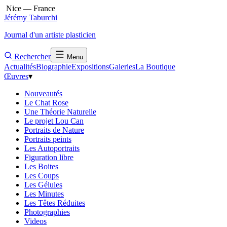
Nice — France
Jérémy Taburchi
Journal d'un artiste plasticien
Rechercher
Menu
Actualités
Biographie
Expositions
Galeries
La Boutique
Œuvres
▾
Nouveautés
Le Chat Rose
Une Théorie Naturelle
Le projet Lou Can
Portraits de Nature
Portraits peints
Les Autoportraits
Figuration libre
Les Boites
Les Coups
Les Gélules
Les Minutes
Les Têtes Réduites
Photographies
Videos