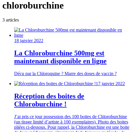
chloroburchine
3
article
s
18 janvier 2022
La Chloroburchine 500mg est
maintenant disponible en ligne
Déçu par la Chloroquine ? Marre des doses de vaccin ?
17 janvier 2022
Réception des boites de
Chloroburchine !
J’ai pris ce jour possession des 100 boites de Chloroburchine
(un tirage limité d’artiste à 100 exemplaires). Photo des boites
pliées ci-dessous. Pour rappel, la Chloroburchine est une boite