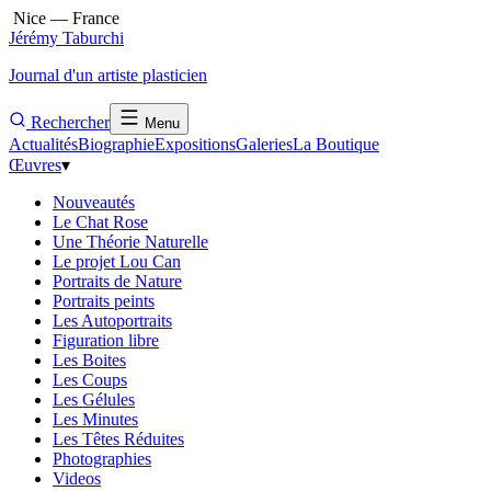
Nice — France
Jérémy Taburchi
Journal d'un artiste plasticien
Rechercher
Menu
Actualités
Biographie
Expositions
Galeries
La Boutique
Œuvres
▾
Nouveautés
Le Chat Rose
Une Théorie Naturelle
Le projet Lou Can
Portraits de Nature
Portraits peints
Les Autoportraits
Figuration libre
Les Boites
Les Coups
Les Gélules
Les Minutes
Les Têtes Réduites
Photographies
Videos