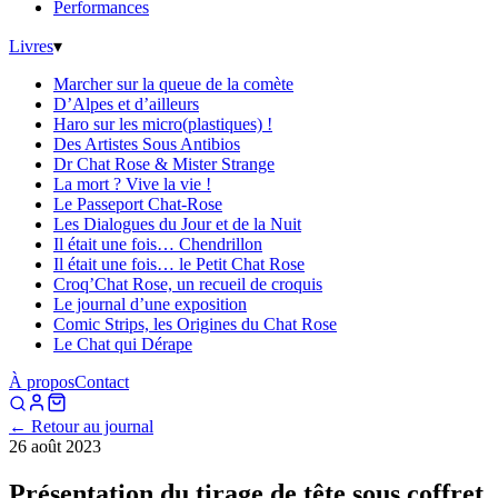
Performances
Livres
▾
Marcher sur la queue de la comète
D’Alpes et d’ailleurs
Haro sur les micro(plastiques) !
Des Artistes Sous Antibios
Dr Chat Rose & Mister Strange
La mort ? Vive la vie !
Le Passeport Chat-Rose
Les Dialogues du Jour et de la Nuit
Il était une fois… Chendrillon
Il était une fois… le Petit Chat Rose
Croq’Chat Rose, un recueil de croquis
Le journal d’une exposition
Comic Strips, les Origines du Chat Rose
Le Chat qui Dérape
À propos
Contact
← Retour au journal
26 août 2023
Présentation du tirage de tête sous coffret