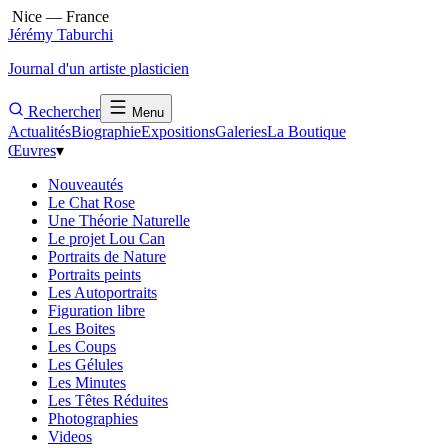
Nice — France
Jérémy Taburchi
Journal d'un artiste plasticien
Rechercher
Menu
Actualités
Biographie
Expositions
Galeries
La Boutique
Œuvres
▾
Nouveautés
Le Chat Rose
Une Théorie Naturelle
Le projet Lou Can
Portraits de Nature
Portraits peints
Les Autoportraits
Figuration libre
Les Boites
Les Coups
Les Gélules
Les Minutes
Les Têtes Réduites
Photographies
Videos