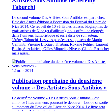
Artistes Sous Antibios de Jérémy
Taburchi
Le second volume Des Artistes Sous Antibios est paru chez
Baie des Anges éditions à l’occasion du Festival du Livre de
Nice 2014. Ce recueil de 10 véritables fausses biographies de
vrais artistes de Nice (et d’ailleurs), nous offre une plongée
dans l’univers humoristique et surréaliste de son auteur,
Jérémy Taburchi. Les vies passées et supposées de Martin
Caminiti, Virginie Broquet, Kristian, Roxane Petitier, Laurent
Bosio, Aazclairicia, Gilles Miquelis, Nivese, Claude Rosticher
mais aussi…
12 mars 2014
Publication prochaine du deuxième
volume « Des Artistes Sous Antibios »
Le deuxième volume « Des Artistes Sous Antibios » est
annoncé ! Les amateurs pourront le découvrir lors de sa sortie
au moment du Festival du Livre de Nice 2014. Le livre sera