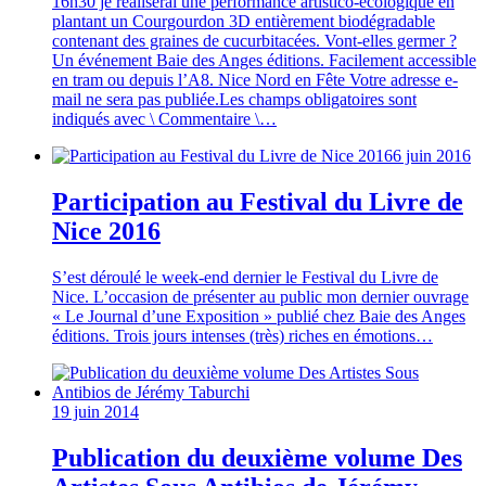
16h30 je réaliserai une performance artistico-écologique en
plantant un Courgourdon 3D entièrement biodégradable
contenant des graines de cucurbitacées. Vont-elles germer ?
Un événement Baie des Anges éditions. Facilement accessible
en tram ou depuis l’A8. Nice Nord en Fête Votre adresse e-
mail ne sera pas publiée.Les champs obligatoires sont
indiqués avec \ Commentaire \…
6 juin 2016
Participation au Festival du Livre de
Nice 2016
S’est déroulé le week-end dernier le Festival du Livre de
Nice. L’occasion de présenter au public mon dernier ouvrage
« Le Journal d’une Exposition » publié chez Baie des Anges
éditions. Trois jours intenses (très) riches en émotions…
19 juin 2014
Publication du deuxième volume Des