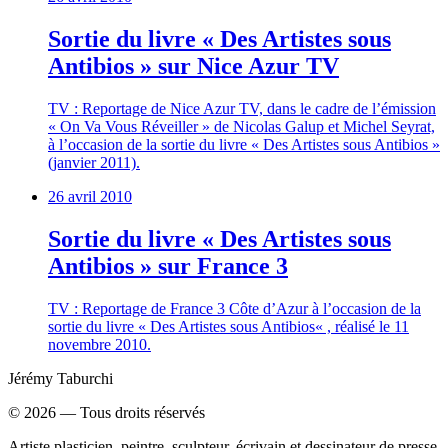
Sortie du livre « Des Artistes sous
Antibios » sur Nice Azur TV
TV : Reportage de Nice Azur TV, dans le cadre de l’émission
« On Va Vous Réveiller » de Nicolas Galup et Michel Seyrat,
à l’occasion de la sortie du livre « Des Artistes sous Antibios »
(janvier 2011).
26 avril 2010
Sortie du livre « Des Artistes sous
Antibios » sur France 3
TV : Reportage de France 3 Côte d’Azur à l’occasion de la
sortie du livre « Des Artistes sous Antibios« , réalisé le 11
novembre 2010.
Jérémy Taburchi
©
2026
— Tous droits réservés
Artiste plasticien, peintre, sculpteur, écrivain et dessinateur de presse