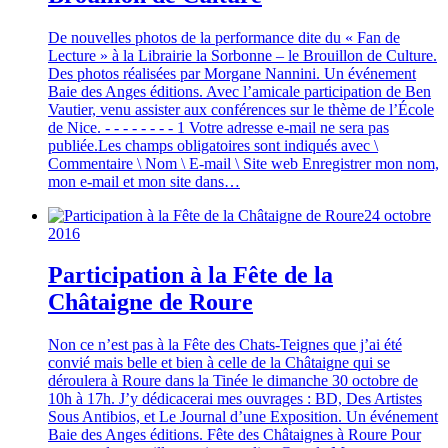
De nouvelles photos de la performance dite du « Fan de
Lecture » à la Librairie la Sorbonne – le Brouillon de Culture.
Des photos réalisées par Morgane Nannini. Un événement
Baie des Anges éditions. Avec l’amicale participation de Ben
Vautier, venu assister aux conférences sur le thème de l’École
de Nice. - - - - - - - - 1 Votre adresse e-mail ne sera pas
publiée.Les champs obligatoires sont indiqués avec \
Commentaire \ Nom \ E-mail \ Site web Enregistrer mon nom,
mon e-mail et mon site dans…
24 octobre
2016
Participation à la Fête de la
Châtaigne de Roure
Non ce n’est pas à la Fête des Chats-Teignes que j’ai été
convié mais belle et bien à celle de la Châtaigne qui se
déroulera à Roure dans la Tinée le dimanche 30 octobre de
10h à 17h. J’y dédicacerai mes ouvrages : BD, Des Artistes
Sous Antibios, et Le Journal d’une Exposition. Un événement
Baie des Anges éditions. Fête des Châtaignes à Roure Pour