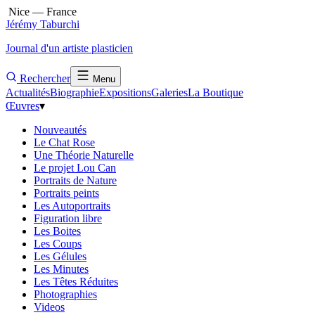
Nice — France
Jérémy Taburchi
Journal d'un artiste plasticien
Rechercher
Menu
Actualités
Biographie
Expositions
Galeries
La Boutique
Œuvres
▾
Nouveautés
Le Chat Rose
Une Théorie Naturelle
Le projet Lou Can
Portraits de Nature
Portraits peints
Les Autoportraits
Figuration libre
Les Boites
Les Coups
Les Gélules
Les Minutes
Les Têtes Réduites
Photographies
Videos