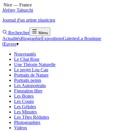
Nice — France
Jérémy Taburchi
Journal d'un artiste plasticien
Rechercher
Menu
Actualités
Biographie
Expositions
Galeries
La Boutique
Œuvres
▾
Nouveautés
Le Chat Rose
Une Théorie Naturelle
Le projet Lou Can
Portraits de Nature
Portraits peints
Les Autoportraits
Figuration libre
Les Boites
Les Coups
Les Gélules
Les Minutes
Les Têtes Réduites
Photographies
Videos