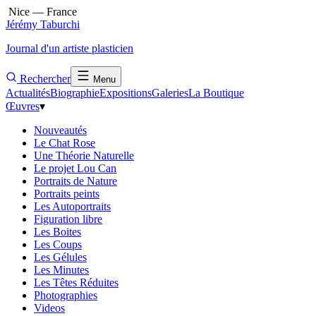
Nice — France
Jérémy Taburchi
Journal d'un artiste plasticien
Rechercher
Menu
Actualités
Biographie
Expositions
Galeries
La Boutique
Œuvres
▾
Nouveautés
Le Chat Rose
Une Théorie Naturelle
Le projet Lou Can
Portraits de Nature
Portraits peints
Les Autoportraits
Figuration libre
Les Boites
Les Coups
Les Gélules
Les Minutes
Les Têtes Réduites
Photographies
Videos